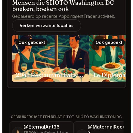
Mensen die SHŌTŌ Washington DC
boeken, boeken ook
Gebaseerd op recente AppointmentTrader activiteit.
Verken verwante locaties
Ook geboekt
Ook geboekt
2941 Restaurant Falls Church
GEBRUIKERS MET EEN RELATIE TOT SHŌTŌ WASHINGTON DC
@EternalAnt36
@MaternalRecord
3
🍦
$500k+ in Sales & Low