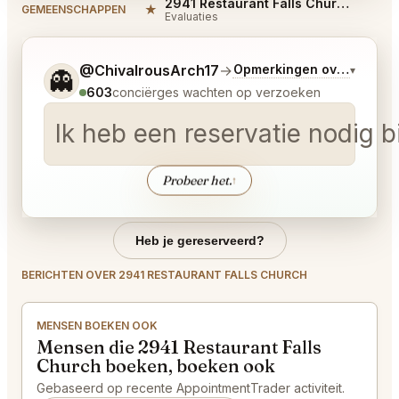
2941 Restaurant Falls Church Reviews
★
GEMEENSCHAPPEN
Evaluaties
Vertel me wat je wilt.
@ChivalrousArch17
→
Opmerkingen over Laatst
▾
👻
603
conciërges wachten op verzoeken
Ik heb een reservatie nodig 
Probeer het.
↑
Heb je gereserveerd?
BERICHTEN OVER 2941 RESTAURANT FALLS CHURCH
MENSEN BOEKEN OOK
Mensen die 2941 Restaurant Falls
Church boeken, boeken ook
Gebaseerd op recente AppointmentTrader activiteit.