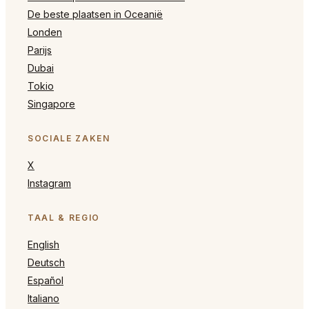
De beste plaatsen in Oceanië
Londen
Parijs
Dubai
Tokio
Singapore
SOCIALE ZAKEN
X
Instagram
TAAL & REGIO
English
Deutsch
Español
Italiano