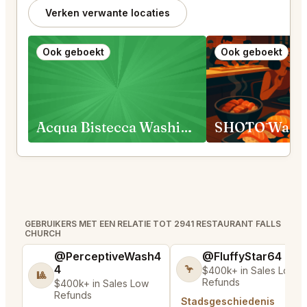
Verken verwante locaties
Ook geboekt
Ook geboekt
Acqua Bistecca Washington
SHŌTŌ Washi
GEBRUIKERS MET EEN RELATIE TOT 2941 RESTAURANT FALLS
CHURCH
@PerceptiveWash4
@FluffyStar64
4
🦩
$400k+ in Sales Low
🎱
Refunds
$400k+ in Sales Low
Refunds
Stadsgeschiedenis