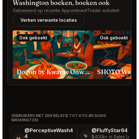
Washington boeken, boeken ook
Gebaseerd op recente AppointmentTrader activiteit.
Verken verwante locaties
Ook geboekt
Ook geboekt
Dōgon by Kwame Onwuachi Washington
SHŌTŌ Washi
GEBRUIKERS MET EEN RELATIE TOT KYOJIN SUSHI
WASHINGTON
@PerceptiveWash4
@FluffyStar64
4
🦩
$400k+ in Sales Low
🎱