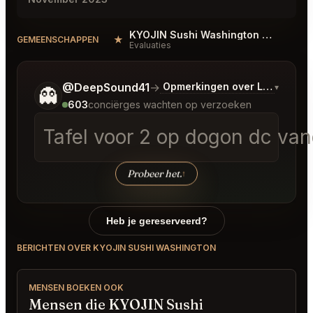
KYOJIN Sushi Washington Reviews
★
#
GEMEENSCHAPPEN
Evaluaties
Vertel me wat je wilt.
@DeepSound41
→
Opmerkingen over Laatste B
▾
👻
603
conciërges wachten op verzoeken
Tafel voor 2 op dogon dc van
Probeer het.
↑
Heb je gereserveerd?
BERICHTEN OVER KYOJIN SUSHI WASHINGTON
MENSEN BOEKEN OOK
Mensen die KYOJIN Sushi