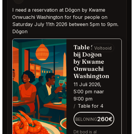
I need a reservation at Dōgon by Kwame
Onwuachi Washington for four people on
Saturday July 11th 2026 between 5pm to 9pm.
Dōgon
Table for 4
Voltooid
bij Dōgon
by Kwame
Onwuachi
Washington
11 Juli 2026,
5:00 pm naar
9:00 pm
Table for 4
260€
BELONING
Dit bod is al