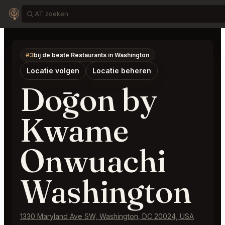
#3
bij de beste Restaurants in Washington
Locatie volgen
Locatie beheren
Dōgon by
Kwame
Onwuachi
Washington
1330 Maryland Ave SW, Washington, DC 20024, USA