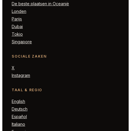
De beste plaatsen in Oceanië
Londen
Parijs
Dubai
Tokio
Singapore
SOCIALE ZAKEN
X
Instagram
TAAL & REGIO
English
Deutsch
Español
Italiano