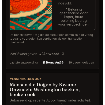
ingevuld.
* Beloning
gefinancierd door
koper, bruto
beloning bedrag
voor vergoedingen.
Dit bericht bevat 1 tag die de auteur een commissie of vroeg-
toegang voordelen kan verdienen als een transactie
plaatsvindt.
18
weergaven
2
Antwoord
Bladwijzer
Laatste antwoord van
@EternalAnt36
29 dagen geleden
MENSEN BOEKEN OOK
Mensen die Dōgon by Kwame
Onwuachi Washington boeken,
boeken ook
Gebaseerd op recente AppointmentTrader activiteit.