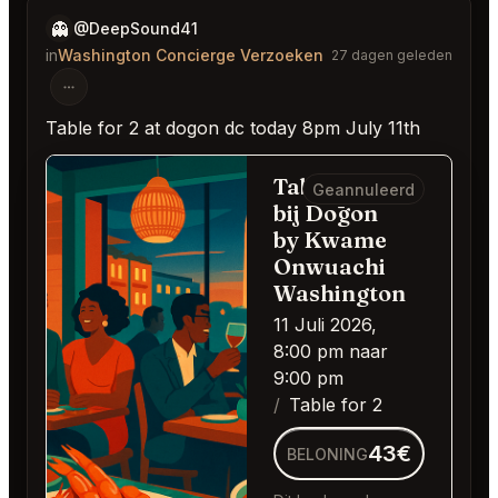
👻
@DeepSound41
in
Washington Concierge Verzoeken
27 dagen geleden
Table for 2 at dogon dc today 8pm July 11th
Table for 2
Geannuleerd
bij Dōgon
by Kwame
Onwuachi
Washington
11 Juli 2026,
8:00 pm naar
9:00 pm
Table for 2
43€
BELONING