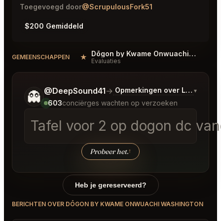
Toegevoegd door
@ScrupulousFork51
$200 Gemiddeld
Dōgon by Kwame Onwuachi Washington Reviews
★
#
GEMEENSCHAPPEN
Evaluaties
Vertel me wat je wilt.
@DeepSound41
→
Opmerkingen over Laatste B
▾
👻
603
conciërges wachten op verzoeken
Tafel voor 2 op dogon dc va
Probeer het.
↑
Heb je gereserveerd?
BERICHTEN OVER DŌGON BY KWAME ONWUACHI WASHINGTON