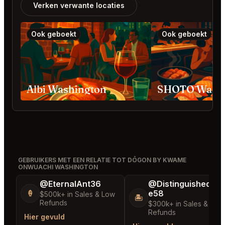
Verken verwante locaties
Ook geboekt
Ook geboekt
Albi Washington
SHŌTŌ Washi
GEBRUIKERS MET EEN RELATIE TOT DŌGON BY KWAME
ONWUACHI WASHINGTON
@EternalAnt36
@DistinguishedTre
e58
🍦
$500k+ in Sales & Low
🏝️
Refunds
$300k+ in Sales & Low
Refunds
Hier gevuld