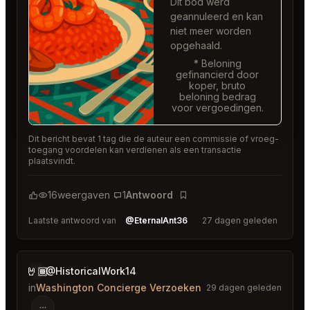
Dit bod werd
geannuleerd en kan
niet meer worden
opgehaald.
* Beloning
gefinancierd door
koper, bruto
beloning bedrag
voor vergoedingen.
Dit bericht bevat 1 tag die de auteur een commissie of vroeg-
toegang voordelen kan verdienen als een transactie
plaatsvindt.
16
weergaven
1
Antwoord
Bladwijzer
Laatste antwoord van
@EternalAnt36
27 dagen geleden
🤘🏾
@HistoricalWork14
in
Washington Concierge Verzoeken
29 dagen geleden