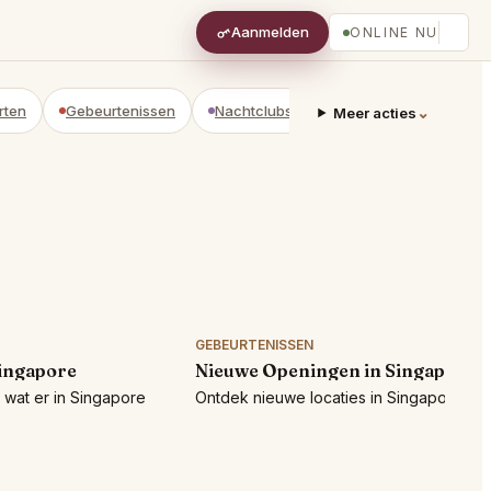
Aanmelden
ONLINE NU
rten
Gebeurtenissen
Nachtclubs
Adviseurs
Privéwi
⌄
Meer acties
GEBEURTENISSEN
Singapore
Nieuwe Openingen in Singapore
wat er in Singapore
Ontdek nieuwe locaties in Singapore!