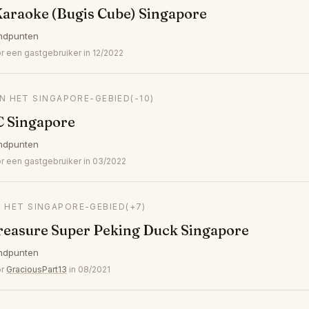
araoke (Bugis Cube) Singapore
ndpunten
een gastgebruiker in 12/2022
IN HET SINGAPORE-GEBIED
(-10)
C Singapore
ndpunten
 een gastgebruiker in 03/2022
N HET SINGAPORE-GEBIED
(+7)
reasure Super Peking Duck Singapore
ndpunten
or
GraciousPart13
in 08/2021