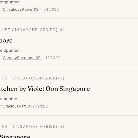
andpunten
or
ChivalrousPower33
in 04/2023
N HET SINGAPORE-GEBIED
(-3)
pore
andpunten
or
CheekyStatement39
in 12/2023
N HET SINGAPORE-GEBIED
(-3)
itchen by Violet Oon Singapore
ndpunten
or
GraciousPart13
in 09/2021
N HET SINGAPORE-GEBIED
(-3)
 Singapore