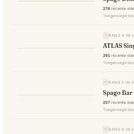
⭐
276
recente sta
—
#3
🥉
Toegevoegd do
—
RANG 4 IN 
ATLAS Sin
⭐
291
recente sta
—
#4
Toegevoegd door 
—
RANG 5 IN 
Spago Bar
⭐
257
recente sta
—
#5
Toegevoegd do
—
RANG 6 IN 