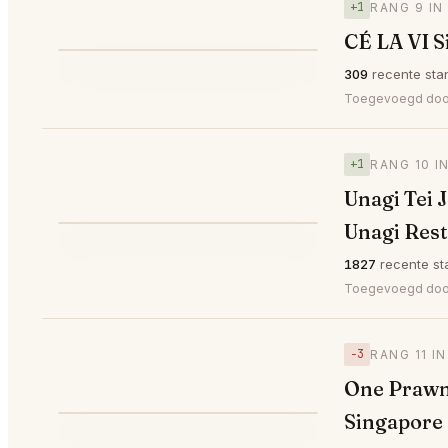
+1
RANG 9 IN
CÉ LA VI 
⭐
309
recente sta
▲1
#9
Toegevoegd do
+1
RANG 10 I
Unagi Tei 
Unagi Rest
⭐
▲1
#10
1827
recente st
Toegevoegd door
−3
RANG 11 I
One Prawn 
Singapore
▼3
#11