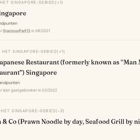
 HET SINGAPORE-GEBIED
(+1)
Singapore
ndpunten
or
GraciousPart13
in 08/2021
N HET SINGAPORE-GEBIED
(+1)
Japanese Restaurant (formerly known as “Man
aurant”) Singapore
andpunten
 een gastgebruiker in 03/2022
N HET SINGAPORE-GEBIED
(-3)
& Co (Prawn Noodle by day, Seafood Grill by ni