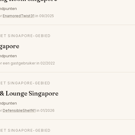
ndpunten
or
EnamoredTwist31
in 09/2025
HET SINGAPORE-GEBIED
gapore
ndpunten
een gastgebruiker in 02/2022
HET SINGAPORE-GEBIED
 & Lounge Singapore
ndpunten
or
DefensibleShelf41
in 01/2026
HET SINGAPORE-GEBIED