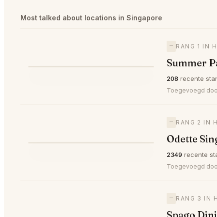
Most talked about locations in Singapore
—
RANG 1 IN 
Summer Pa
⭐
208
recente sta
—
#1
🥇
Toegevoegd door
—
RANG 2 IN 
Odette Si
⭐
2349
recente st
—
#2
🥈
Toegevoegd do
—
RANG 3 IN 
Spago Din