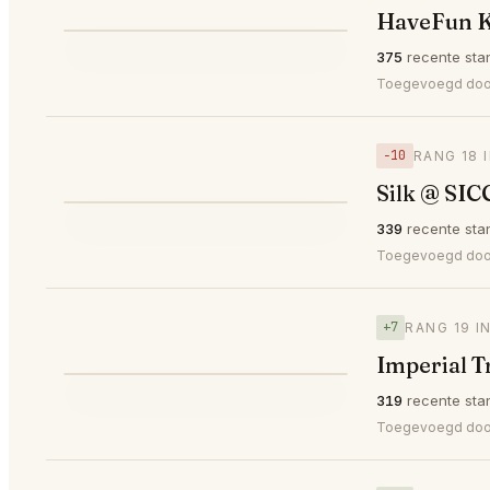
HaveFun K
⭐
375
recente sta
▼7
#17
Toegevoegd door 
−10
RANG 18 
Silk @ SIC
⭐
339
recente sta
▼10
#18
Toegevoegd door
+7
RANG 19 I
Imperial T
⭐
319
recente sta
▲7
#19
Toegevoegd do