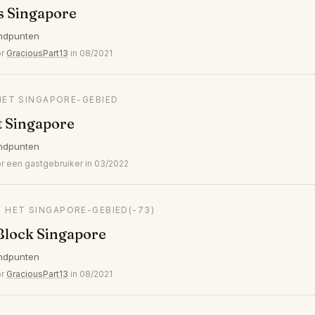
s Singapore
ndpunten
or
GraciousPart13
in 08/2021
HET SINGAPORE-GEBIED
t Singapore
ndpunten
 een gastgebruiker in 03/2022
N HET SINGAPORE-GEBIED
(-73)
Block Singapore
ndpunten
or
GraciousPart13
in 08/2021