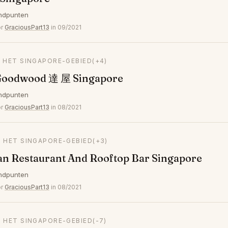
ndpunten
or
GraciousPart13
in 09/2021
N HET SINGAPORE-GEBIED
(+4)
oodwood 達 屋 Singapore
ndpunten
or
GraciousPart13
in 08/2021
N HET SINGAPORE-GEBIED
(+3)
an Restaurant And Rooftop Bar Singapore
ndpunten
or
GraciousPart13
in 08/2021
N HET SINGAPORE-GEBIED
(-7)