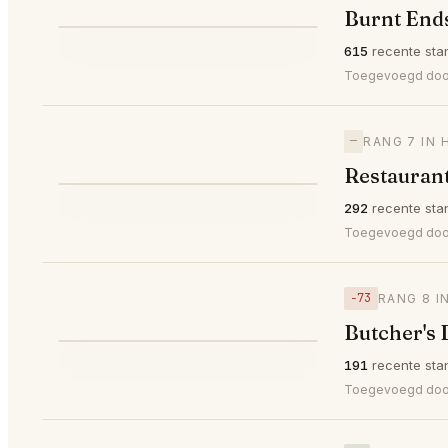
Burnt End
⭐
615
recente sta
—
#6
Toegevoegd do
—
RANG 7 IN 
Restauran
⭐
292
recente sta
—
#7
Toegevoegd door
−73
RANG 8 I
Butcher's 
⭐
191
recente sta
▼73
#8
Toegevoegd do