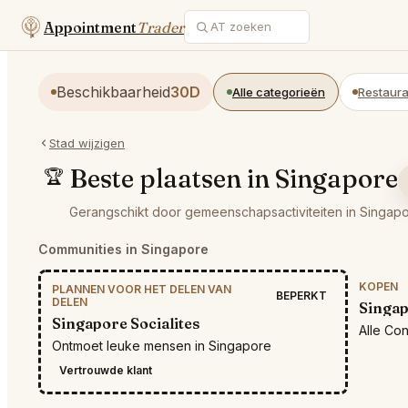
Appointment
Trader
Beschikbaarheid
30D
Alle categorieën
Restaura
Stad wijzigen
Beste plaatsen in Singapore
🏆
Gerangschikt door gemeenschapsactiviteiten in Singapo
Communities in Singapore
KOPEN
PLANNEN VOOR HET DELEN VAN
BEPERKT
DELEN
Singap
Singapore Socialites
Alle Co
Ontmoet leuke mensen in Singapore
Vertrouwde klant