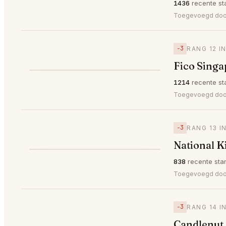
⭐
1436
recente st
Toegevoegd do
−3
RANG 12 I
Fico Singa
⭐
1214
recente st
▼3
#12
Toegevoegd do
−3
RANG 13 I
National K
⭐
838
recente sta
▼3
#13
Toegevoegd do
−3
RANG 14 I
Candlenut