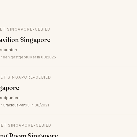
HET SINGAPORE-GEBIED
vilion Singapore
ndpunten
 een gastgebruiker in 03/2025
HET SINGAPORE-GEBIED
ngapore
andpunten
or
GraciousPart13
in 08/2021
HET SINGAPORE-GEBIED
ing Room Singapore