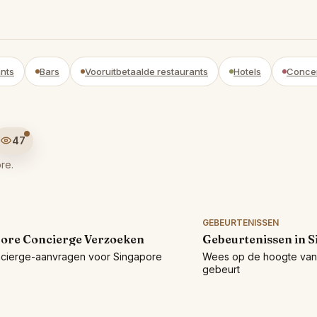
nts
Bars
Vooruitbetaalde restaurants
Hotels
Conce
47
re.
GEBEURTENISSEN
ore Concierge Verzoeken
Gebeurtenissen in 
ncierge-aanvragen voor Singapore
Wees op de hoogte van 
gebeurt