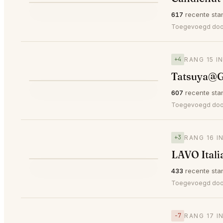
⭐
617
recente sta
▼3
#14
Toegevoegd do
+4
RANG 15 I
Tatsuya@G
⭐
607
recente sta
▲4
#15
Toegevoegd do
+3
RANG 16 I
LAVO Itali
⭐
433
recente sta
▲3
#16
Toegevoegd do
−7
RANG 17 I