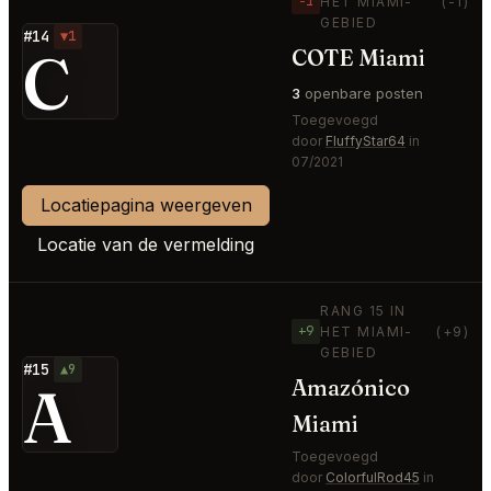
−1
HET MIAMI-
(-1)
GEBIED
#14
▼1
C
COTE Miami
3
openbare posten
Toegevoegd
door
FluffyStar64
in
07/2021
Locatiepagina weergeven
Locatie van de vermelding
RANG 15 IN
+9
HET MIAMI-
(+9)
GEBIED
#15
▲9
A
Amazónico
Miami
Toegevoegd
door
ColorfulRod45
in