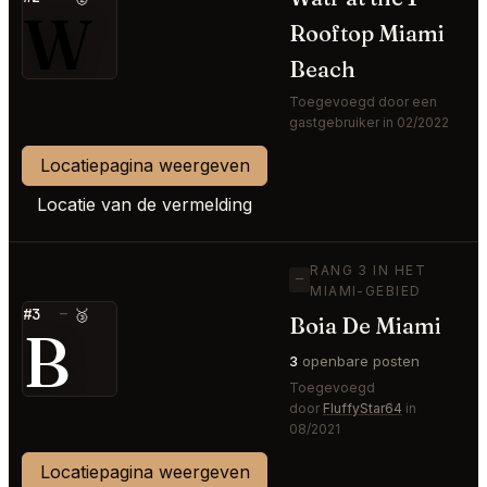
W
Rooftop Miami
Beach
Toegevoegd door een
gastgebruiker in 02/2022
Locatiepagina weergeven
Locatie van de vermelding
RANG 3 IN HET
—
MIAMI-GEBIED
#3
—
🥉
Boia De Miami
B
3
openbare posten
Toegevoegd
door
FluffyStar64
in
08/2021
Locatiepagina weergeven