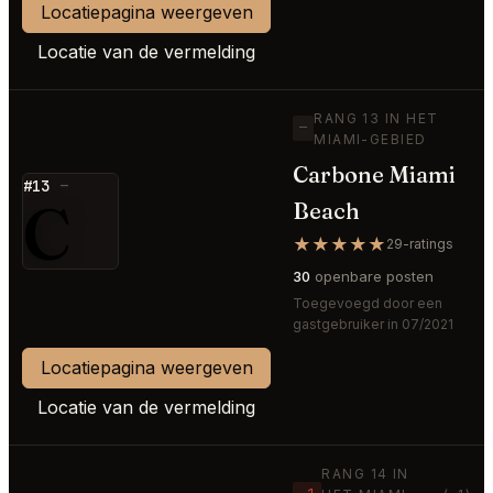
Locatiepagina weergeven
Locatie van de vermelding
RANG 13 IN HET
—
MIAMI-GEBIED
Carbone Miami
#13
—
C
Beach
★★★★★
29-ratings
30
openbare posten
Toegevoegd door een
gastgebruiker in 07/2021
Locatiepagina weergeven
Locatie van de vermelding
RANG 14 IN