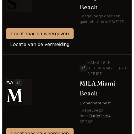
S
Beach
Toegevoegd door een
gastgebruiker in 03/2025
Locatiepagina weergeven
Locatie van de vermelding
RANG 19 IN
+3
HET MIAMI-
(+3)
GEBIED
MILA Miami
#19
▲3
M
Beach
1
openbare post
Toegevoegd
door
FluffyStar64
in
07/2021
Locatiepagina weergeven