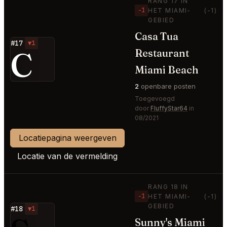
RANG 17 IN
−1
HET MIAMI-
(-1)
GEBIED
Casa Tua
#17
▼1
C
Restaurant
Miami Beach
2
openbare posten
Toegevoegd
door
FluffyStar64
in
08/2021
Locatiepagina weergeven
Locatie van de vermelding
RANG 18 IN
−1
HET MIAMI-
(-1)
GEBIED
#18
▼1
Sunny's Miami