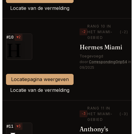
Locatie van de vermelding
RANG 10 IN
−2
HET MIAMI-
(-2)
#10
▼2
GEBIED
H
Hermes Miami
Toegevoegd
door
CorrespondingGrip54
in
09/2025
Locatiepagina weergeven
Locatie van de vermelding
RANG 11 IN
−3
HET MIAMI-
(-3)
GEBIED
#11
▼3
Anthony's