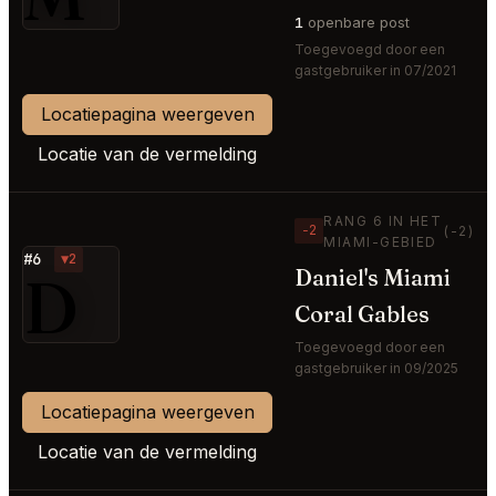
1
openbare post
Toegevoegd door een
gastgebruiker in 07/2021
Locatiepagina weergeven
Locatie van de vermelding
RANG 6 IN HET
−2
(-2)
MIAMI-GEBIED
#6
▼2
D
Daniel's Miami
Coral Gables
Toegevoegd door een
gastgebruiker in 09/2025
Locatiepagina weergeven
Locatie van de vermelding