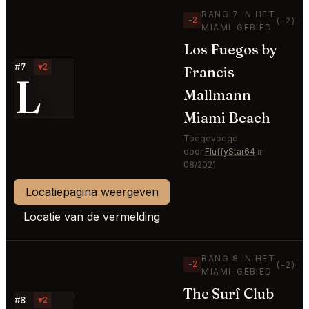
RANG 7 IN HET
−2
(-2)
MIAMI-GEBIED
Los Fuegos by
#7
▼2
Francis
L
Mallmann
Miami Beach
Toegevoegd
door
FluffyStar64
in
08/2021
Locatiepagina weergeven
Locatie van de vermelding
RANG 8 IN HET
−2
(-2)
MIAMI-GEBIED
The Surf Club
#8
▼2