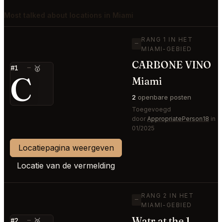
Most talked about locations in Miami
RANG 1 IN HET
—
MIAMI-GEBIED
CARBONE VINO
#1
—
🥇
C
Miami
2
openbare posten
Toegevoegd
door
AppropriatePerson18
in
01/2025
Locatiepagina weergeven
Locatie van de vermelding
RANG 2 IN HET
—
MIAMI-GEBIED
Watr at the 1
#2
—
🥈