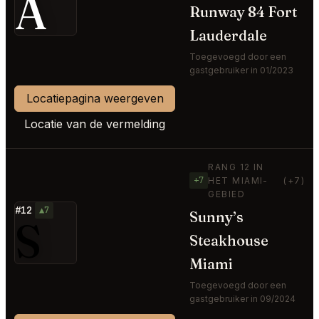
A
Runway 84 Fort
Lauderdale
Toegevoegd door een
gastgebruiker in 01/2023
Locatiepagina weergeven
Locatie van de vermelding
RANG 12 IN
+7
HET MIAMI-
(+7)
GEBIED
#12
▲7
Sunny’s
S
Steakhouse
Miami
Toegevoegd door een
gastgebruiker in 09/2024