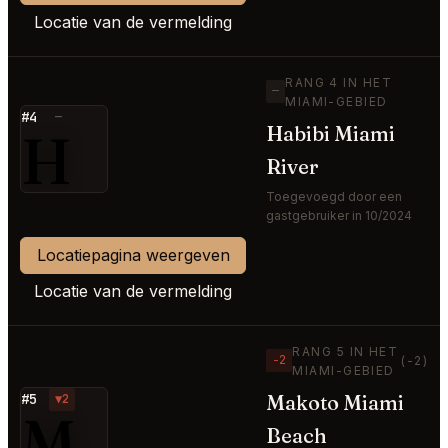
Locatie van de vermelding
RANG 4 IN HET
—
MIAMI-GEBIED
#4
—
H
Habibi Miami
River
Toegevoegd door een
gastgebruiker in 10/2024
Locatiepagina weergeven
Locatie van de vermelding
RANG 5 IN HET
−2
(-2)
MIAMI-GEBIED
Makoto Miami
#5
▼2
M
Beach