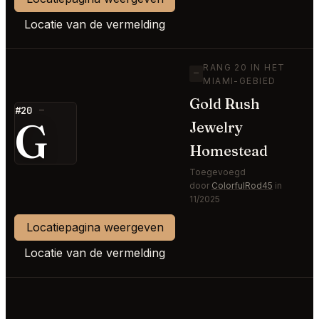
Locatie van de vermelding
RANG 20 IN HET
—
MIAMI-GEBIED
Gold Rush
#20
—
G
Jewelry
Homestead
Toegevoegd
door
ColorfulRod45
in
11/2025
Locatiepagina weergeven
Locatie van de vermelding