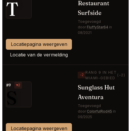
T
Restaurant
Surfside
Toegevoegd
door
FluffyStar64
in
08/2021
Locatiepagina weergeven
Locatie van de vermelding
RANG 9 IN HET
−2
(-2)
MIAMI-GEBIED
#9
▼2
Sunglass Hut
S
Aventura
Toegevoegd
door
ColorfulRod45
in
09/2025
Locatiepagina weergeven