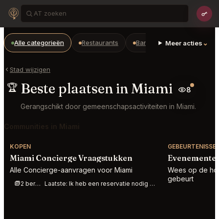
Alle categorieën
Restaurants
Bars
Vooruitbetaalde 
⌄
Meer acties
Stad wijzigen
Beste plaatsen in Miami
🏆
8
Gerangschikt door gemeenschapsactiviteiten in Miami.
Communities in Miami
KOPEN
GEBEURTENISSE
Miami Concierge Vraagstukken
Evenementen
Alle Concierge-aanvragen voor Miami
Wees op de hoo
gebeurt
2 berichten deze week
Laatste:
Ik heb een reservatie nodig voor 3 personen bij Amazonico morgen zaterdag 8 augustus om 8:3