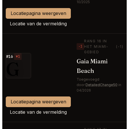
10/2025
Locatiepagina weergeven
Locatie van de vermelding
RANG 16 IN
−1
HET MIAMI-
(-1)
GEBIED
#16
▼1
G
Gaia Miami
Beach
Toegevoegd
door
DetailedChange50
in
04/2026
Locatiepagina weergeven
Locatie van de vermelding