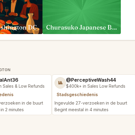
shington DC
Churasuko Japanese Brazilian Steakhouse Vienna
NGTON
alAnt36
@PerceptiveWash44
🎱
n Sales & Low Refunds
$400k+ in Sales Low Refunds
edenis
Stadsgeschiedenis
verzoeken in de buurt
Ingevulde 27-verzoeken in de buurt
in 2 minutes
Begint meestal in 4 minutes