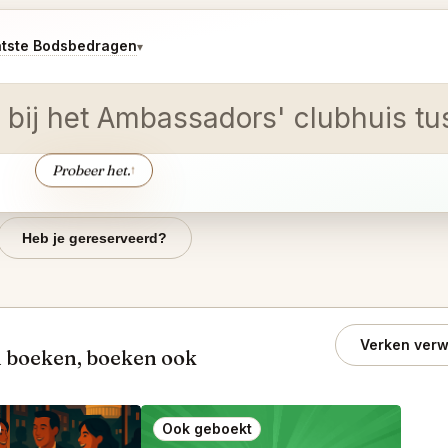
atste Bodsbedragen
▾
g bij het Ambassadors' clubhuis t
Probeer het.
↑
Heb je gereserveerd?
Verken verw
 boeken, boeken ook
Ook geboekt