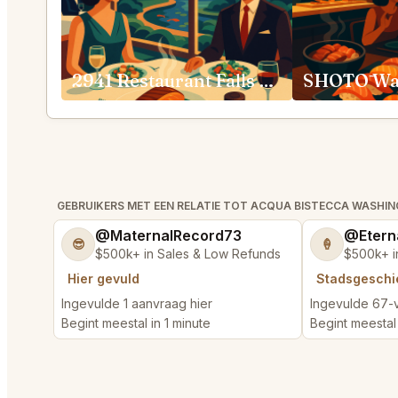
2941 Restaurant Falls Church
SHŌTŌ Wa
GEBRUIKERS MET EEN RELATIE TOT ACQUA BISTECCA WASHI
@MaternalRecord73
@Etern
😎
🍦
$500k+ in Sales & Low Refunds
$500k+ i
Hier gevuld
Stadsgeschi
Ingevulde 1 aanvraag hier
Ingevulde 67-
Begint meestal in 1 minute
Begint meestal 