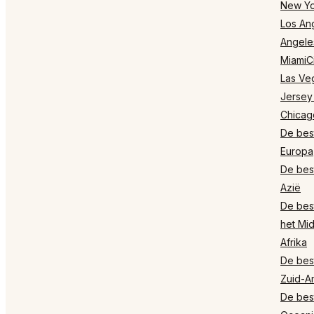
New Yo
Los Ang
Angele
MiamiCi
Las Ve
Jersey
Chicag
De best
Europa
De best
Azië
De best
het Mi
Afrika
De best
Zuid-A
De best