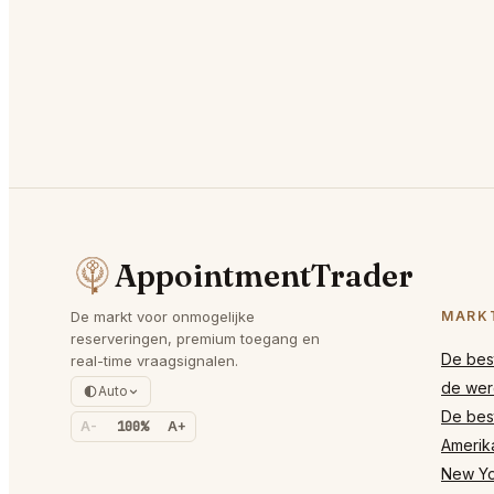
AppointmentTrader
De markt voor onmogelijke
MARK
reserveringen, premium toegang en
De best
real-time vraagsignalen.
de wer
Auto
De best
A-
100%
A+
Amerik
New Yor