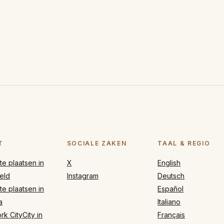
T
SOCIALE ZAKEN
TAAL & REGIO
e plaatsen in
X
English
eld
Instagram
Deutsch
e plaatsen in
Español
a
Italiano
k CityCity in
Français