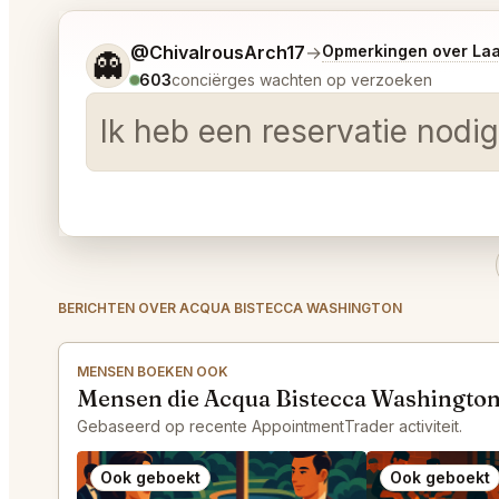
Vertel me wat je wilt.
@ChivalrousArch17
→
Opmerkingen over La
👻
603
conciërges wachten op verzoeken
Ik heb een reservatie nodi
BERICHTEN OVER ACQUA BISTECCA WASHINGTON
MENSEN BOEKEN OOK
Mensen die Acqua Bistecca Washington
Gebaseerd op recente AppointmentTrader activiteit.
Ook geboekt
Ook geboekt