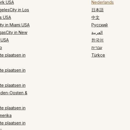
rk USA
Nederlands
elesCity in Los
日本語
s USA
中文
ty in Miami USA
Русский
gasCity in New
العربية
 USA
한국어
o
עברית
e plaatsen in
Türkçe
e plaatsen in
e plaatsen in
dden-Oosten &
e plaatsen in
merika
e plaatsen in