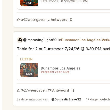
Tafel voor 2
- 07/10/2026 - 5 PM
65€
32
weergaven
Antwoord
Bladwijzer
👻
@ImprovingLight69
in
Dunsmoor Los Angeles Verko
Table for 2 at Dunsmoor 7/24/26 @ 9:30 PM avai
LIJSTEN
Dunsmoor Los Angeles
Verkocht voor 130€
130€
27
weergaven
1
Antwoord
Bladwijzer
Laatste antwoord van
@DomesticBrake32
17 dagen geled