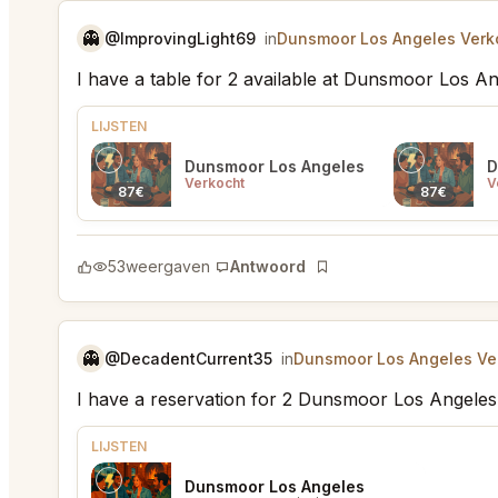
👻
@ImprovingLight69
in
Dunsmoor Los Angeles Verko
I have a table for 2 available at Dunsmoor Los A
LIJSTEN
Dunsmoor Los Angeles
D
Verkocht
V
87€
87€
53
weergaven
Antwoord
Bladwijzer
👻
@DecadentCurrent35
in
Dunsmoor Los Angeles Ver
I have a reservation for 2 Dunsmoor Los Angeles
LIJSTEN
Dunsmoor Los Angeles