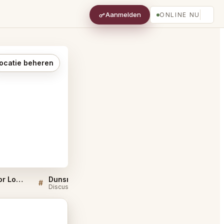
Aanmelden
ONLINE NU
ocatie beheren
Sellers QA for Dunsmoor Los Angeles
Dunsmoor Los Angeles FAQ
#
#
Discussie
Discussie