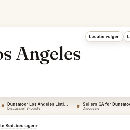
Locatie volgen
L
s Angeles
Dunsmoor Los Angeles Listings
#
#
Discussie
8-posten
Discussie
ste Bodsbedragen
▾