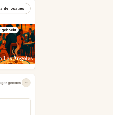
ante locaties
 geboekt
Ook geboekt
a Los Angeles
Nobu Malibu
agen geleden