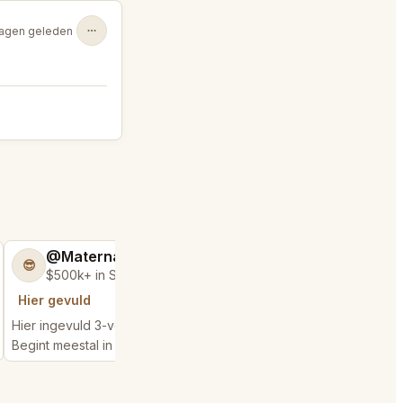
agen geleden
@MaternalRecord73
@DecadentCu
😎
👻
$500k+ in Sales & Low Refunds
New Seller
Hier gevuld
In de lijst
Hier ingevuld 3-verzoeken
Deze locatie toegevoe
list
Begint meestal in 3 minutes