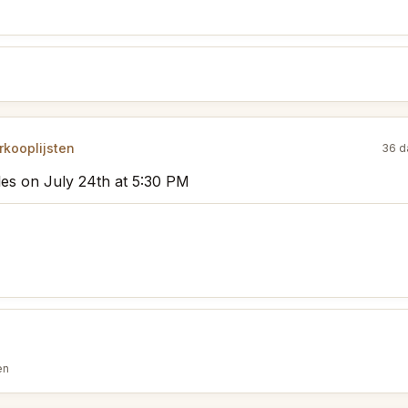
kooplijsten
36 d
les on July 24th at 5:30 PM
en