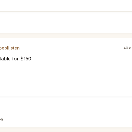
oplijsten
40 d
lable for $150
en