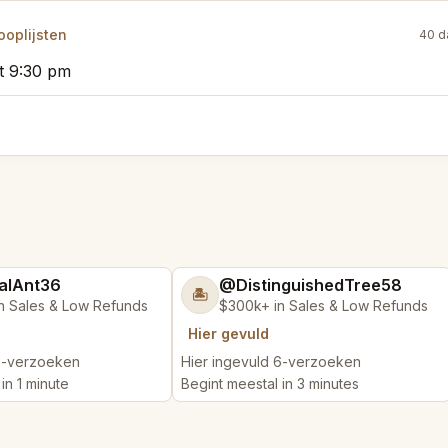
oplijsten
40 d
t 9:30 pm
alAnt36
@DistinguishedTree58
🏝️
n Sales & Low Refunds
$300k+ in Sales & Low Refunds
Hier gevuld
 5-verzoeken
Hier ingevuld 6-verzoeken
in 1 minute
Begint meestal in 3 minutes