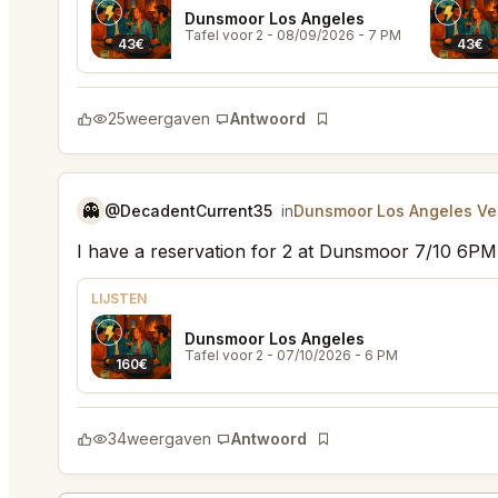
Dunsmoor Los Angeles
Tafel voor 2
- 08/09/2026 - 7 PM
43€
43€
25
weergaven
Antwoord
Bladwijzer
👻
@DecadentCurrent35
in
Dunsmoor Los Angeles Ver
I have a reservation for 2 at Dunsmoor 7/10 6PM
LIJSTEN
Dunsmoor Los Angeles
Tafel voor 2
- 07/10/2026 - 6 PM
160€
34
weergaven
Antwoord
Bladwijzer