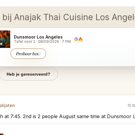
g bij Anajak Thai Cuisine Los Ange
Dunsmoor Los Angeles
Tafel voor 2
·
08/09/2026
·
7 PM
3€
Probeer het.
↑
Heb je gereserveerd?
lijsten
12 
th at 7:45. 2nd is 2 people August same time at Dunsmoor 