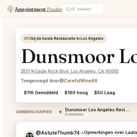
Appointment
Trader
#52
bij de beste Restaurants in Los Angeles
Dunsmoor Lo
3501 N Eagle Rock Blvd, Los Angeles, CA 90065
Toegevoegd door
@CarefulWine66
$116 Gemiddeld
$160 hoog
$50 Laag
Dunsmoor Los Angeles Reviews
★
GEMEENSCHAPPEN
Evaluaties
Vertel me wat je wilt.
@AstuteThumb74
→
Opmerkingen over Laat
👻