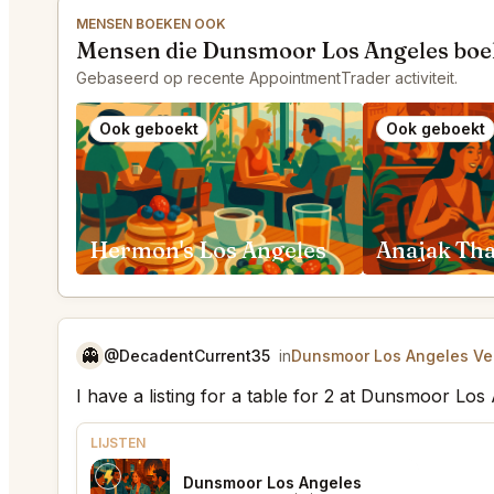
MENSEN BOEKEN OOK
Mensen die Dunsmoor Los Angeles boe
Gebaseerd op recente AppointmentTrader activiteit.
Ook geboekt
Ook geboekt
Hermon's Los Angeles
👻
@DecadentCurrent35
in
Dunsmoor Los Angeles Ver
I have a listing for a table for 2 at Dunsmoor Los
LIJSTEN
Dunsmoor Los Angeles