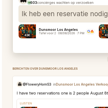
603
conciërges wachten op verzoeken
Ik heb een reservatie nodi
Dunsmoor Los Angeles
Tafel voor 2
·
08/08/2026
·
7 PM
43€
4
BERICHTEN OVER DUNSMOOR LOS ANGELES
👻
@FloweryHorn53
in
Dunsmoor Los Angeles Verkoop
I have two reservations one is 2 people August 8
LIJSTEN