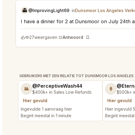
👻
@ImprovingLight69
in
Dunsmoor Los Angeles Verko
I have a dinner for 2 at Dunsmoor on July 24th a
27
weergaven
Antwoord
Bladwijzer
GEBRUIKERS MET EEN RELATIE TOT DUNSMOOR LOS ANGELES
@PerceptiveWash44
@Etern
🎱
🍦
$400k+ in Sales Low Refunds
$500k+ i
Hier gevuld
Hier gevuld
Ingevulde 1 aanvraag hier
Hier ingevuld
Begint meestal in 1 minute
Begint meestal 