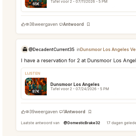
Tafel voor 2
- 07/11/2026 - 5 PM
65€
38
weergaven
Antwoord
Bladwijzer
👻
@DecadentCurrent35
in
Dunsmoor Los Angeles Ver
I have a reservation for 2 at Dunsmoor Los Ange
LIJSTEN
Dunsmoor Los Angeles
Tafel voor 2
- 07/24/2026 - 5 PM
87€
39
weergaven
1
Antwoord
Bladwijzer
Laatste antwoord van
@DomesticBrake32
17 dagen geled