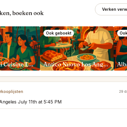
Verken verw
ken, boeken ook
Ook geboekt
Ook
Anajak Thai Cuisine Los Angeles
Antico Nuovo Los Angeles
Alb
kooplijsten
29 d
 Angeles July 11th at 5:45 PM