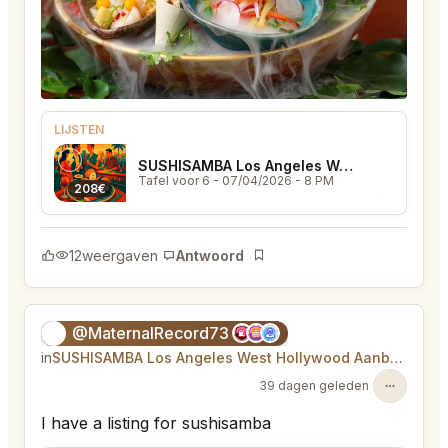
LIJSTEN
SUSHISAMBA Los Angeles West Hollywood
Tafel voor 6
- 07/04/2026 - 8 PM
208€
12
weergaven
Antwoord
Bladwijzer
@MaternalRecord73
😎
in
SUSHISAMBA Los Angeles West Hollywood Aanbod
39 dagen geleden
I have a listing for sushisamba