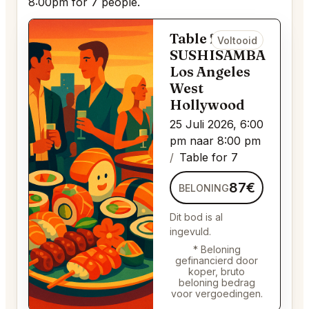
8:00pm for 7 people.
Table for 7 bij
Voltooid
SUSHISAMBA
Los Angeles
West
Hollywood
25 Juli 2026, 6:00
pm naar 8:00 pm
Table for 7
87€
BELONING
Dit bod is al
ingevuld.
* Beloning
gefinancierd door
koper, bruto
beloning bedrag
voor vergoedingen.