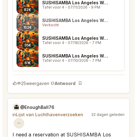
SUSHISAMBA Los Angeles West Hollywood
Tafel voor 4
- 07/11/2026 - 9 PM
82€
SUSHISAMBA Los Angeles West Hollywood
Verkocht
152€
SUSHISAMBA Los Angeles West Hollywood
Tafel voor 4
- 07/18/2026 - 7 PM
35€
SUSHISAMBA Los Angeles West Hollywood
Tafel voor 4
- 07/10/2026 - 7 PM
61€
25
weergaven
Antwoord
Bladwijzer
👻
@EnoughBall76
in
Lijst van Luchthavenverzoeken
32 dagen geleden
I need a reservation at SUSHISAMBA Los