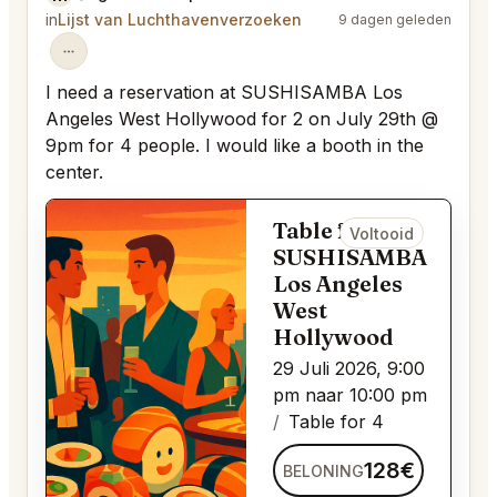
in
Lijst van Luchthavenverzoeken
9 dagen geleden
I need a reservation at SUSHISAMBA Los
Angeles West Hollywood for 2 on July 29th @
9pm for 4 people. I would like a booth in the
center.
Table for 4 bij
Voltooid
SUSHISAMBA
Los Angeles
West
Hollywood
29 Juli 2026, 9:00
pm naar 10:00 pm
Table for 4
128€
BELONING