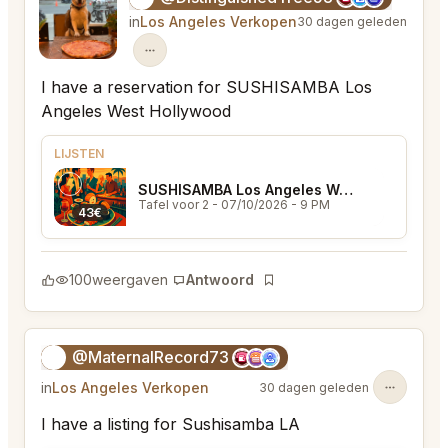
in
Los Angeles Verkopen
30 dagen geleden
I have a reservation for SUSHISAMBA Los
Angeles West Hollywood
LIJSTEN
SUSHISAMBA Los Angeles West Hollywood
Tafel voor 2
- 07/10/2026 - 9 PM
43€
100
weergaven
Antwoord
Bladwijzer
@MaternalRecord73
😎
in
Los Angeles Verkopen
30 dagen geleden
I have a listing for Sushisamba LA