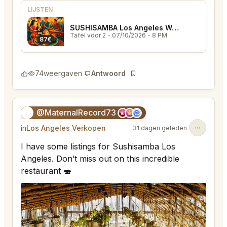
LIJSTEN
SUSHISAMBA Los Angeles West Hollywood
Tafel voor 2
- 07/10/2026 - 8 PM
87€
74
weergaven
Antwoord
Bladwijzer
@MaternalRecord73
😎
in
Los Angeles Verkopen
31 dagen geleden
I have some listings for Sushisamba Los
Angeles. Don’t miss out on this incredible
restaurant 🍣