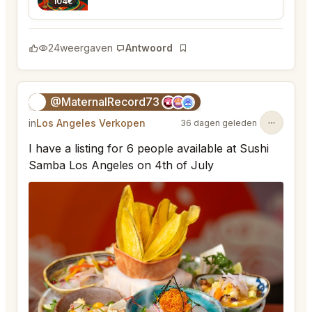
104€
24
weergaven
Antwoord
Bladwijzer
@MaternalRecord73
😎
in
Los Angeles Verkopen
36 dagen geleden
I have a listing for 6 people available at Sushi
Samba Los Angeles on 4th of July