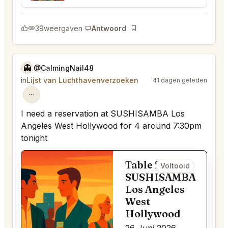
39
weergaven
Antwoord
Bladwijzer
👻
@CalmingNail48
in
Lijst van Luchthavenverzoeken
41 dagen geleden
I need a reservation at SUSHISAMBA Los
Angeles West Hollywood for 4 around 7:30pm
tonight
Table for 4 bij
Voltooid
SUSHISAMBA
Los Angeles
West
Hollywood
26 Juni 2026,