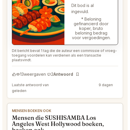
Dit bod is al
ingevuld.
* Beloning
gefinancierd door
koper, bruto
beloning bedrag
voor vergoedingen.
Dit bericht bevat 1 tag die de auteur een commissie of vroeg-
toegang voordelen kan verdienen als een transactie
plaatsvindt.
13
weergaven
2
Antwoord
Bladwijzer
Laatste antwoord van
@DistinguishedTree58
9 dagen
geleden
MENSEN BOEKEN OOK
Mensen die SUSHISAMBA Los
Angeles West Hollywood boeken,
boeken ook