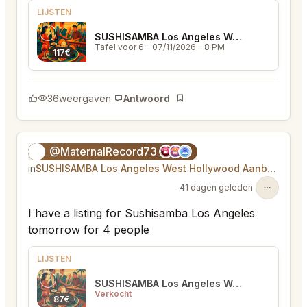
LIJSTEN
SUSHISAMBA Los Angeles West Hollywood
Tafel voor 6
- 07/11/2026 - 8 PM
117€
36
weergaven
Antwoord
Bladwijzer
@MaternalRecord73
😎
in
SUSHISAMBA Los Angeles West Hollywood Aanbod
41 dagen geleden
I have a listing for Sushisamba Los Angeles
tomorrow for 4 people
LIJSTEN
SUSHISAMBA Los Angeles West Hollywood
Verkocht
87€