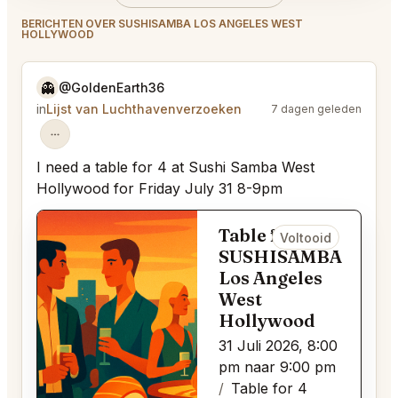
BERICHTEN OVER SUSHISAMBA LOS ANGELES WEST
HOLLYWOOD
👻
@GoldenEarth36
in
Lijst van Luchthavenverzoeken
7 dagen geleden
I need a table for 4 at Sushi Samba West
Hollywood for Friday July 31 8-9pm
Table for 4 bij
Voltooid
SUSHISAMBA
Los Angeles
West
Hollywood
31 Juli 2026, 8:00
pm naar 9:00 pm
Table for 4