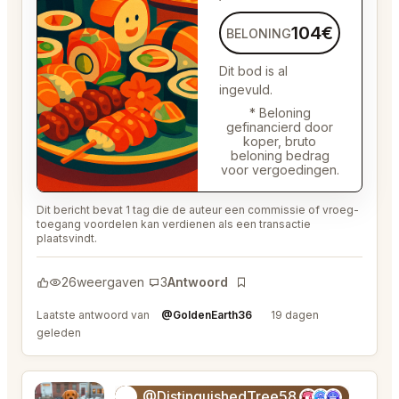
104€
BELONING
Dit bod is al
ingevuld.
* Beloning
gefinancierd door
koper, bruto
beloning bedrag
voor vergoedingen.
Dit bericht bevat 1 tag die de auteur een commissie of vroeg-
toegang voordelen kan verdienen als een transactie
plaatsvindt.
26
weergaven
3
Antwoord
Bladwijzer
Laatste antwoord van
@GoldenEarth36
19 dagen
geleden
@DistinguishedTree58
🏝️