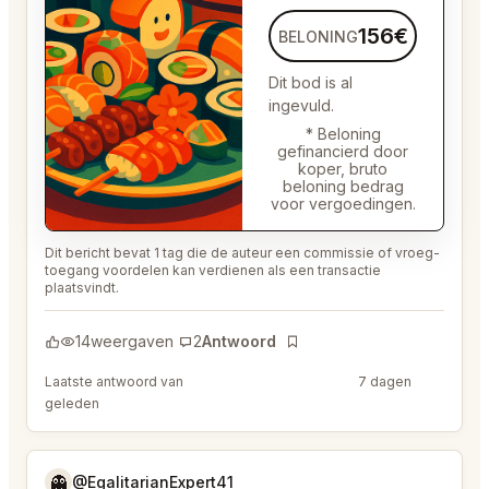
156€
BELONING
Dit bod is al
ingevuld.
* Beloning
gefinancierd door
koper, bruto
beloning bedrag
voor vergoedingen.
Dit bericht bevat 1 tag die de auteur een commissie of vroeg-
toegang voordelen kan verdienen als een transactie
plaatsvindt.
14
weergaven
2
Antwoord
Bladwijzer
Laatste antwoord van
@PerceptiveWash44
7 dagen
geleden
👻
@EgalitarianExpert41