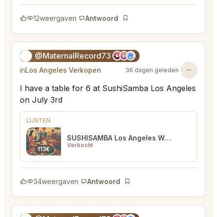
12
weergaven
Antwoord
Bladwijzer
@MaternalRecord73
😎
in
Los Angeles Verkopen
36 dagen geleden
I have a table for 6 at SushiSamba Los Angeles
on July 3rd
LIJSTEN
SUSHISAMBA Los Angeles West Hollywood
Verkocht
113€
34
weergaven
Antwoord
Bladwijzer