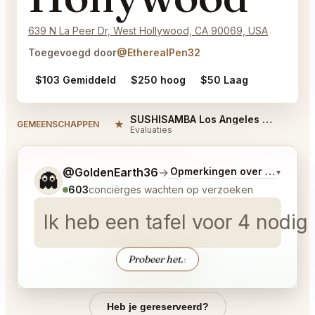
639 N La Peer Dr, West Hollywood, CA 90069, USA
Toegevoegd door
@EtherealPen32
$103 Gemiddeld
$250 hoog
$50 Laag
SUSHISAMBA Los Angeles West Hollywood Reviews
★
#
GEMEENSCHAPPEN
Evaluaties
Vertel me wat je wilt.
@GoldenEarth36
→
Opmerkingen over Laatste 
▾
👻
603
conciërges wachten op verzoeken
Ik heb een tafel voor 4 nodi
Probeer het.
↑
Heb je gereserveerd?