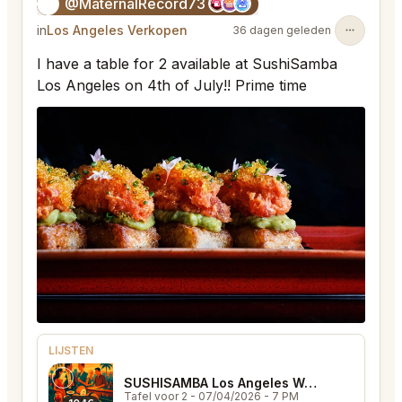
@MaternalRecord73
😎
in
Los Angeles Verkopen
36 dagen geleden
I have a table for 2 available at SushiSamba
Los Angeles on 4th of July!! Prime time
LIJSTEN
SUSHISAMBA Los Angeles West Hollywood
Tafel voor 2
- 07/04/2026 - 7 PM