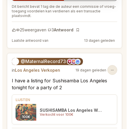
Dit bericht bevat 1 tag die de auteur een commissie of vroeg-
toegang voordelen kan verdienen als een transactie
plaatsvindt.
25
weergaven
3
Antwoord
Bladwijzer
Laatste antwoord van
@EternalAnt36
13 dagen geleden
@MaternalRecord73
😎
in
Los Angeles Verkopen
19 dagen geleden
I have a listing for Sushisamba Los Angeles
tonight for a party of 2
LIJSTEN
SUSHISAMBA Los Angeles West Hollywood
Verkocht voor 100€
100€