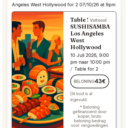
Angeles West Hollywood for 2 07/10/26 at 9pm
Table for 2 bij
Voltooid
SUSHISAMBA
Los Angeles
West
Hollywood
10 Juli 2026, 9:00
pm naar 10:00 pm
Table for 2
43€
BELONING
Dit bod is al
ingevuld.
* Beloning
gefinancierd door
koper, bruto
beloning bedrag
voor vergoedingen.