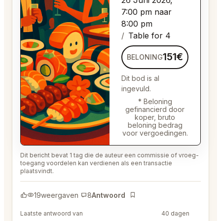
7:00 pm naar
8:00 pm
Table for 4
151€
BELONING
Dit bod is al
ingevuld.
* Beloning
gefinancierd door
koper, bruto
beloning bedrag
voor vergoedingen.
Dit bericht bevat 1 tag die de auteur een commissie of vroeg-
toegang voordelen kan verdienen als een transactie
plaatsvindt.
19
weergaven
8
Antwoord
Bladwijzer
Laatste antwoord van
@MaternalRecord73
40 dagen