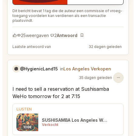
Dit bericht bevat 1 tag die de auteur een commissie of vroeg-
toegang voordelen kan verdienen als een transactie
plaatsvindt.
25
weergaven
2
Antwoord
Bladwijzer
Laatste antwoord van
@EternalAnt36
32 dagen geleden
🪩
@HygienicLand15
in
Los Angeles Verkopen
35 dagen geleden
I need to sell a reservation at Sushisamba
WeHo tomorrow for 2 at 7:15
LIJSTEN
SUSHISAMBA Los Angeles West Hollywood
Verkocht
108€