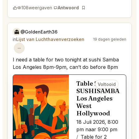
108
weergaven
Antwoord
Bladwijzer
👻
@GoldenEarth36
in
Lijst van Luchthavenverzoeken
19 dagen geleden
I need a table for two tonight at sushi Samba
Los Angeles 8pm-9pm, can’t do before 8pm
Table for 2 bij
Voltooid
SUSHISAMBA
Los Angeles
West
Hollywood
18 Juli 2026, 8:00
pm naar 9:00 pm
Table for 2