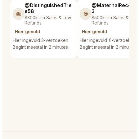
@DistinguishedTre
@MaternalRecord
e58
3
🏝️
😎
$300k+ in Sales & Low
$500k+ in Sales & Low
Refunds
Refunds
Hier gevuld
Hier gevuld
Hier ingevuld 3-verzoeken
Hier ingevuld 11-verzoeken
Begint meestal in 2 minutes
Begint meestal in 2 minutes