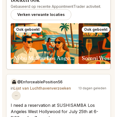
Gebaseerd op recente AppointmentTrader activiteit.
Verken verwante locaties
Ook geboekt
Ook geboekt
Nobu Malibu Los Angeles
Somni West H
👻
@EnforceablePosition56
in
Lijst van Luchthavenverzoeken
13 dagen geleden
I need a reservation at SUSHISAMBA Los
Angeles West Hollywood for July 25th at 6-