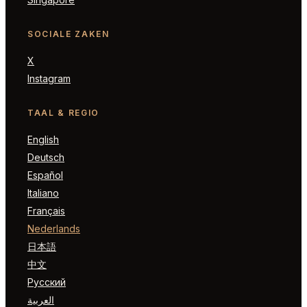
SOCIALE ZAKEN
X
Instagram
TAAL & REGIO
English
Deutsch
Español
Italiano
Français
Nederlands
日本語
中文
Русский
العربية