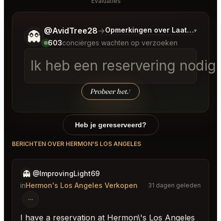
Evaluaties
Vertel me wat je wilt.
@AvidTree28
→
Opmerkingen over Laatste Bods
▾
👻
603
conciërges wachten op verzoeken
Ik heb een reservering nodig
Probeer het.
↑
Heb je gereserveerd?
BERICHTEN OVER HERMON'S LOS ANGELES
👻
@ImprovingLight69
in
Hermon's Los Angeles Verkopen
31 dagen geleden
I have a reservation at Hermon\'s Los Angeles