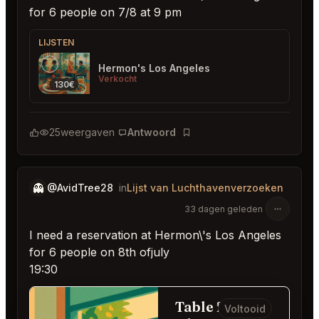
for 6 people on 7/8 at 9 pm
LIJSTEN
Hermon's Los Angeles
Verkocht
130€
25
weergaven
Antwoord
Bladwijzer
👻
@AvidTree28
in
Lijst van Luchthavenverzoeken
33 dagen geleden
I need a reservation at Hermon\'s Los Angeles
for 6 people on 8th ofjuly
19:30
Table for
Voltooid