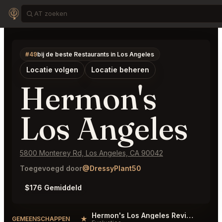
#49
bij de beste Restaurants in Los Angeles
Locatie volgen
Locatie beheren
Hermon's
Los Angeles
5800 Monterey Rd, Los Angeles, CA 90042
Toegevoegd door
@DressyPlant50
$176 Gemiddeld
Hermon's Los Angeles Reviews
★
#
GEMEENSCHAPPEN