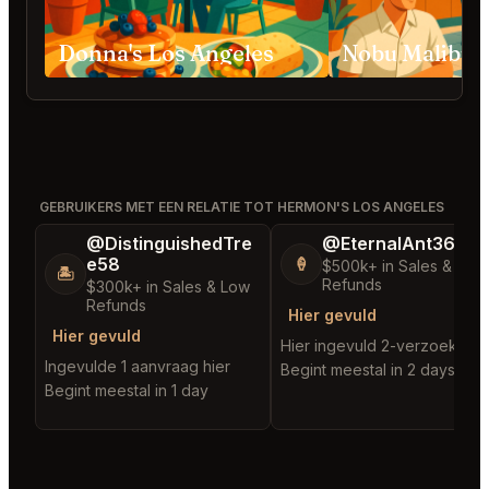
Donna's Los Angeles
GEBRUIKERS MET EEN RELATIE TOT HERMON'S LOS ANGELES
@DistinguishedTre
@EternalAnt36
e58
🍦
$500k+ in Sales & Low
🏝️
Refunds
$300k+ in Sales & Low
Refunds
Hier gevuld
Hier gevuld
Hier ingevuld 2-verzoeken
Ingevulde 1 aanvraag hier
Begint meestal in 2 days
Begint meestal in 1 day