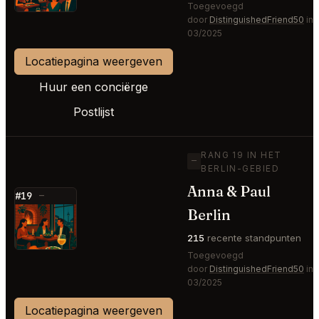
Toegevoegd
door
DistinguishedFriend50
in
03/2025
Locatiepagina weergeven
Huur een conciërge
Postlijst
RANG 19 IN HET
—
BERLIN-GEBIED
Anna & Paul
#19
—
Berlin
⭐
215
recente standpunten
Toegevoegd
door
DistinguishedFriend50
in
03/2025
Locatiepagina weergeven