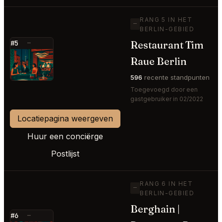
RANG 5 IN HET
—
BERLIN-GEBIED
Restaurant Tim
#5
—
⭐
Raue Berlin
596
recente standpunten
Toegevoegd door een
gastgebruiker in 02/2022
Locatiepagina weergeven
Huur een conciërge
Postlijst
RANG 6 IN HET
—
BERLIN-GEBIED
Berghain |
#6
—