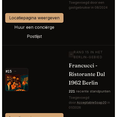
Toegevoegd door een
gastgebruiker in 08/2024
Locatiepagina weergeven
Huur een conciërge
Postlijst
RANG 15 IN HET
—
BERLIN-GEBIED
Francucci -
#15
—
Ristorante Dal
⭐
1962 Berlin
221
recente standpunten
Toegevoegd
door
AcceptableSoap20
in
01/2026