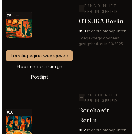
RANG 9 IN HET
—
BERLIN-GEBIED
#9
—
OTSUKA Berlin
⭐
393
recente standpunten
Toegevoegd door een
gastgebruiker in 03/2025
Locatiepagina weergeven
Huur een conciërge
Postlijst
RANG 10 IN HET
—
BERLIN-GEBIED
Borchardt
#10
—
Berlin
⭐
332
recente standpunten