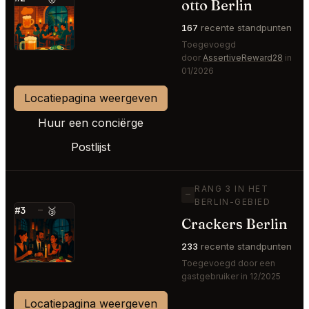
otto Berlin
⭐
167
recente standpunten
Toegevoegd
door
AssertiveReward28
in
01/2026
Locatiepagina weergeven
Huur een conciërge
Postlijst
RANG 3 IN HET
—
BERLIN-GEBIED
#3
—
🥉
Crackers Berlin
⭐
233
recente standpunten
Toegevoegd door een
gastgebruiker in 12/2025
Locatiepagina weergeven