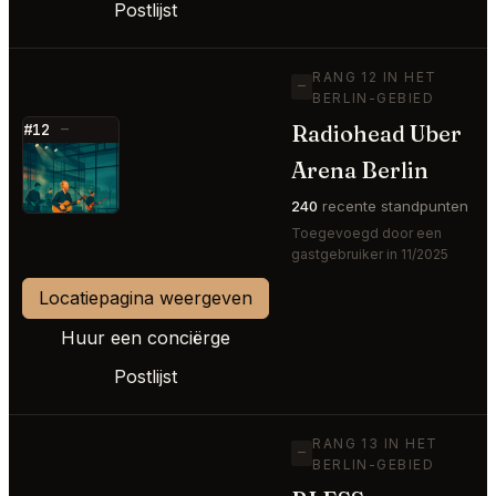
Postlijst
RANG 12 IN HET
—
BERLIN-GEBIED
Radiohead Uber
#12
—
⭐
Arena Berlin
240
recente standpunten
Toegevoegd door een
gastgebruiker in 11/2025
Locatiepagina weergeven
Huur een conciërge
Postlijst
RANG 13 IN HET
—
BERLIN-GEBIED