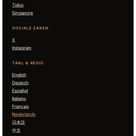
Tokio
Singapore
SOCIALE ZAKEN
X
Instagram
TAAL & REGIO
English
Deutsch
Español
Italiano
Français
Nederlands
日本語
中文