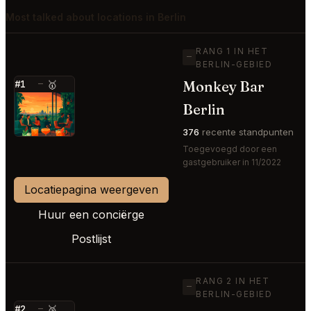
Most talked about locations in Berlin
RANG 1 IN HET
—
BERLIN-GEBIED
Monkey Bar
#1
—
🥇
⭐
Berlin
376
recente standpunten
Toegevoegd door een
gastgebruiker in 11/2022
Locatiepagina weergeven
Huur een conciërge
Postlijst
RANG 2 IN HET
—
BERLIN-GEBIED
#2
—
🥈