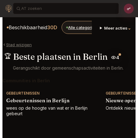
Beschikbaarheid
30D
Alle categorieën
Restaurants
⌄
Meer acties
Stad wijzigen
Beste plaatsen in Berlin
🏆
4
Gerangschikt door gemeenschapsactiviteiten in Berlin.
Communities in Berlin
GEBEURTENISSEN
GEBEURTENISSE
Gebeurtenissen in Berlijn
Nieuwe openi
wees op de hoogte van wat er in Berlijn
Ontdekk nieuwe l
gebeurt