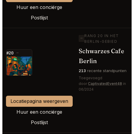
Huur een conciërge
Postlijst
RANG 20 IN HET
—
BERLIN-GEBIED
Schwarzes Cafe
#20
—
Berlin
⭐
213
recente standpunten
Toegevoegd
door
CaptivatedEvent48
in
06/2024
Locatiepagina weergeven
Huur een conciërge
Postlijst