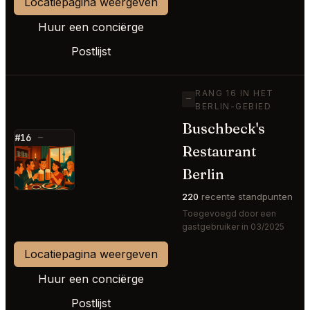
Locatiepagina weergeven
Huur een conciërge
Postlijst
RANG 16 IN HET
—
BERLIN-GEBIED
Buschbeck's
#16
—
Restaurant
⭐
Berlin
220
recente standpunten
Toegevoegd door een
gastgebruiker in 03/2025
Locatiepagina weergeven
Huur een conciërge
Postlijst