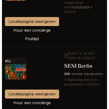
Toegevoegd
door
FluffyStar64
in
08/2021
Locatiepagina weergeven
Huur een conciërge
Postlijst
RANG 11 IN HET
—
BERLIN-GEBIED
#11
—
NENI Berlin
⭐
259
recente standpunten
Toegevoegd door een
gastgebruiker in 02/2022
Locatiepagina weergeven
Huur een conciërge