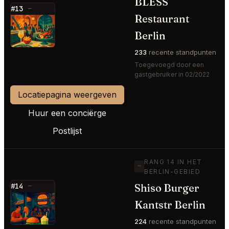
BLESS
#13
—
Restaurant
⭐
Berlin
233
recente standpunten
Toegevoegd door een
gastgebruiker in 02/2022
Locatiepagina weergeven
Huur een conciërge
Postlijst
RANG 14 IN HET
—
BERLIN-GEBIED
Shiso Burger
#14
—
⭐
Kantstr Berlin
224
recente standpunten