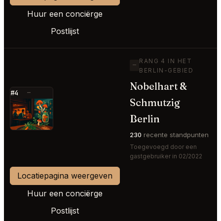
Huur een conciërge
Postlijst
RANG 4 IN HET
—
BERLIN-GEBIED
Nobelhart &
#4
—
Schmutzig
⭐
Berlin
230
recente standpunten
Toegevoegd door een
gastgebruiker in 02/2022
Locatiepagina weergeven
Huur een conciërge
Postlijst