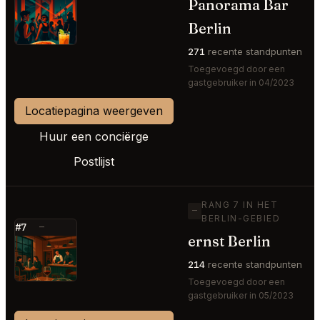
Panorama Bar
⭐
Berlin
271
recente standpunten
Toegevoegd door een
gastgebruiker in 04/2023
Locatiepagina weergeven
Huur een conciërge
Postlijst
RANG 7 IN HET
—
BERLIN-GEBIED
#7
—
ernst Berlin
⭐
214
recente standpunten
Toegevoegd door een
gastgebruiker in 05/2023