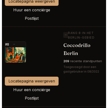
Locatiepagina weergeven
Huur een conciërge
Postlijst
RANG 8 IN HET
—
BERLIN-GEBIED
Coccodrillo
#8
—
⭐
Berlin
209
recente standpunten
Toegevoegd door een
gastgebruiker in 08/2022
Locatiepagina weergeven
Huur een conciërge
Postlijst