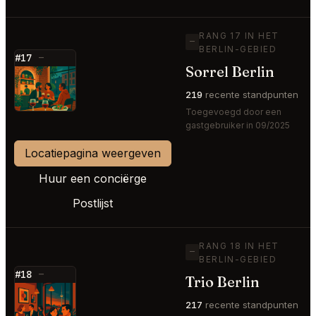
RANG 17 IN HET
—
BERLIN-GEBIED
#17
—
Sorrel Berlin
⭐
219
recente standpunten
Toegevoegd door een
gastgebruiker in 09/2025
Locatiepagina weergeven
Huur een conciërge
Postlijst
RANG 18 IN HET
—
BERLIN-GEBIED
#18
—
Trio Berlin
⭐
217
recente standpunten