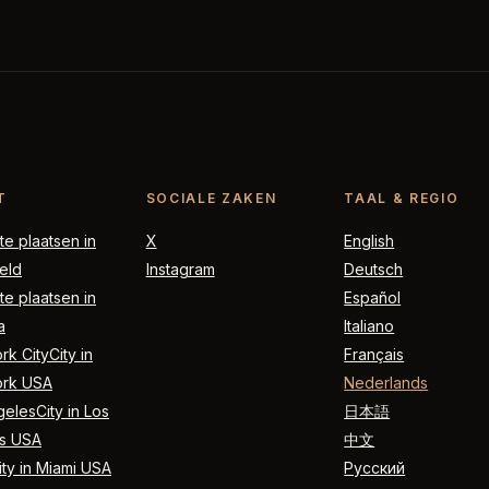
T
SOCIALE ZAKEN
TAAL & REGIO
e plaatsen in
X
English
eld
Instagram
Deutsch
e plaatsen in
Español
a
Italiano
k CityCity in
Français
rk USA
Nederlands
elesCity in Los
日本語
s USA
中文
ty in Miami USA
Русский