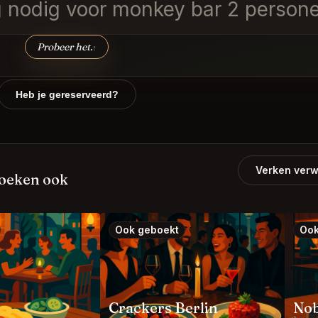
ng nodig voor monkey bar 2 perso
Probeer het.
↑
Heb je gereserveerd?
Verken verw
boeken ook
Ook geboekt
Ook
Crackers Berlin