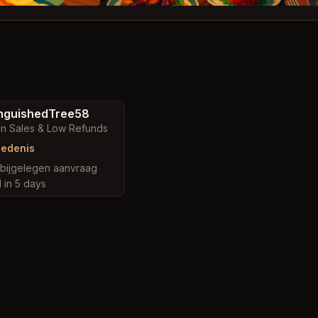
nguishedTree58
in Sales & Low Refunds
iedenis
abijgelegen aanvraag
 in 5 days