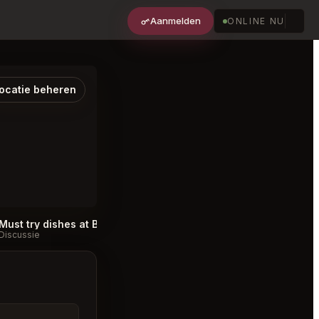
Aanmelden
ONLINE NU
ocatie beheren
Must try dishes at Borchardt Berlin
#
Discussie
Discussie