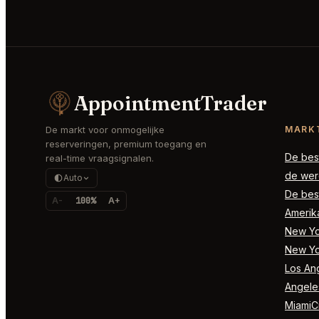
AppointmentTrader
De markt voor onmogelijke
MARK
reserveringen, premium toegang en
De best
real-time vraagsignalen.
de wer
Auto
De best
A-
100%
A+
Amerik
New Yor
New Yo
Los Ang
Angele
MiamiCi