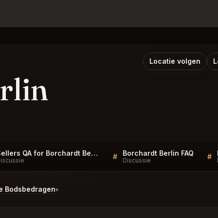
Locatie volgen
L
rlin
Sellers QA for Borchardt Berlin
Borchardt Berlin FAQ
#
#
iscussie
Discussie
te Bodsbedragen
▾