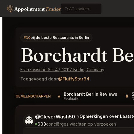
Appointment
Trader
#10
bij de beste Restaurants in Berlin
Borchardt Be
Französische Str. 47, 10117 Berlin, Germany
Toegevoegd door
@FluffyStar64
Borchardt Berlin Reviews
★
#
GEMEENSCHAPPEN
Evaluaties
D
Vertel me wat je wilt.
@CleverWash50
→
Opmerkingen over Laats
👻
603
conciërges wachten op verzoeken