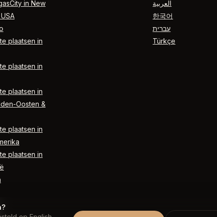
gasCity in New
العربية
 USA
한국어
o
עברית
e plaatsen in
Türkçe
e plaatsen in
e plaatsen in
dden-Oosten &
e plaatsen in
merika
e plaatsen in
ë
n
n?
steld op English.