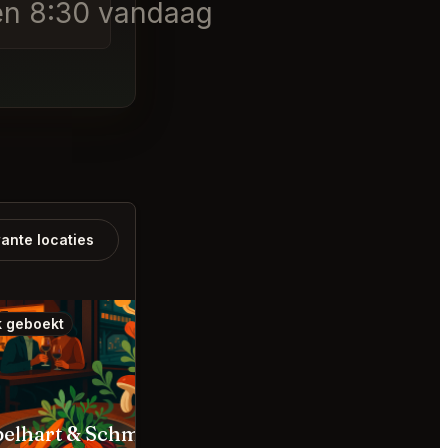
nen 8:30 vandaag
ante locaties
 geboekt
Ook geboekt
Nobelhart & Schmutzig Berlin
Restaurant Tim Raue Berlin