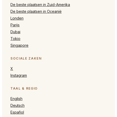
De beste plaatsen in Zuid-Amerika
De beste plaatsen in Oceanië
Londen
Parijs
Dubai
Tokio
Singapore
SOCIALE ZAKEN
X
Instagram
TAAL & REGIO
English
Deutsch
Español