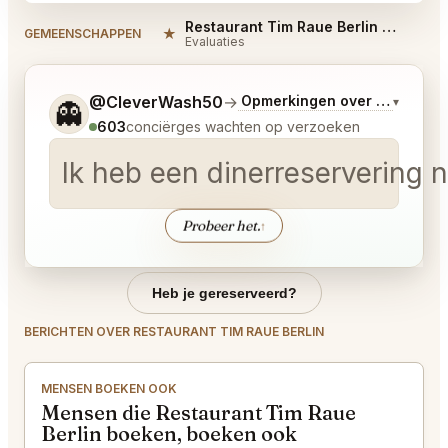
Restaurant Tim Raue Berlin Reviews
★
#
GEMEENSCHAPPEN
Evaluaties
Vertel me wat je wilt.
@CleverWash50
→
Opmerkingen over Laatste 
▾
👻
603
conciërges wachten op verzoeken
Ik heb een dinerreservering
Probeer het.
↑
Heb je gereserveerd?
BERICHTEN OVER RESTAURANT TIM RAUE BERLIN
MENSEN BOEKEN OOK
Mensen die Restaurant Tim Raue
Berlin boeken, boeken ook