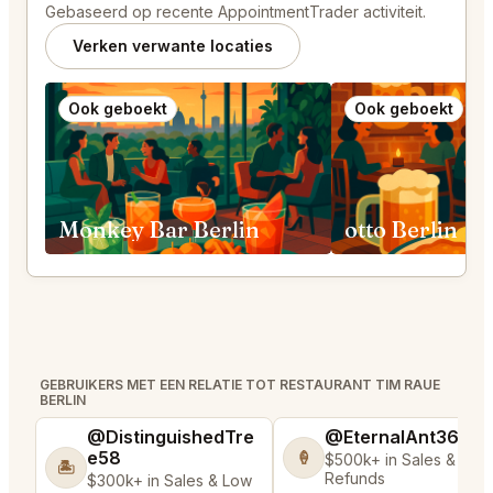
Gebaseerd op recente AppointmentTrader activiteit.
Verken verwante locaties
Ook geboekt
Ook geboekt
Monkey Bar Berlin
otto Berlin
GEBRUIKERS MET EEN RELATIE TOT RESTAURANT TIM RAUE
BERLIN
@DistinguishedTre
@EternalAnt36
e58
🍦
$500k+ in Sales & Low
🏝️
Refunds
$300k+ in Sales & Low