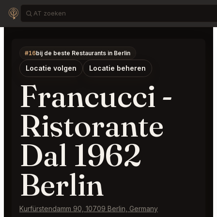
#16
bij de beste Restaurants in Berlin
Locatie volgen
Locatie beheren
Francucci -
Ristorante
Dal 1962
Berlin
Kurfürstendamm 90, 10709 Berlin, Germany