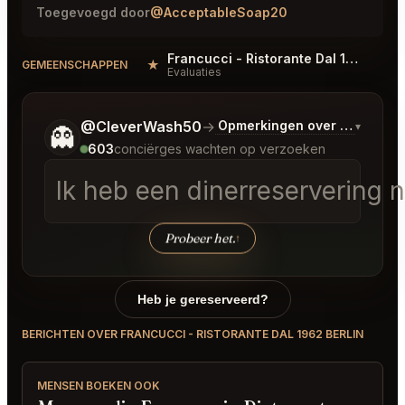
Toegevoegd door
@AcceptableSoap20
Francucci - Ristorante Dal 1962 Berlin Reviews
★
GEMEENSCHAPPEN
Evaluaties
Vertel me wat je wilt.
@CleverWash50
→
Opmerkingen over Laatste 
▾
👻
603
conciërges wachten op verzoeken
Ik heb een dinerreservering
Probeer het.
↑
Heb je gereserveerd?
BERICHTEN OVER FRANCUCCI - RISTORANTE DAL 1962 BERLIN
MENSEN BOEKEN OOK