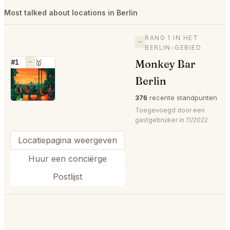
Most talked about locations in Berlin
RANG 1 IN HET
—
BERLIN-GEBIED
Monkey Bar
#1
—
🥇
⭐
Berlin
376
recente standpunten
Toegevoegd door een
gastgebruiker in 11/2022
Locatiepagina weergeven
Huur een conciërge
Postlijst