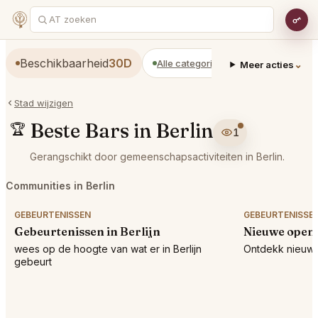
Beschikbaarheid
30D
Alle categorieën
Restaurants
⌄
Meer acties
Stad wijzigen
Beste Bars in Berlin
🏆
1
Gerangschikt door gemeenschapsactiviteiten in Berlin.
Communities in Berlin
GEBEURTENISSEN
GEBEURTENISSE
Gebeurtenissen in Berlijn
Nieuwe openi
wees op de hoogte van wat er in Berlijn
Ontdekk nieuwe l
gebeurt