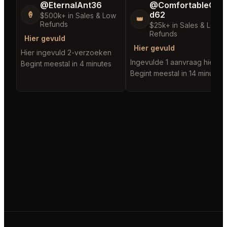
@EternalAnt36
@ComfortableClou
d62
🍦
$500k+ in Sales & Low
👑
Refunds
$25k+ in Sales & Low
Refunds
Hier gevuld
Hier gevuld
Hier ingevuld 2-verzoeken
Ingevulde 1 aanvraag hier
Begint meestal in 4 minutes
Begint meestal in 14 minutes