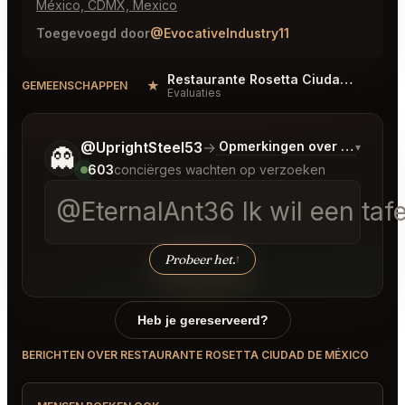
México, CDMX, Mexico
Toegevoegd door
@EvocativeIndustry11
Restaurante Rosetta Ciudad de México Reviews
★
#
GEMEENSCHAPPEN
Evaluaties
Vertel me wat je wilt.
@UprightSteel53
→
Opmerkingen over Laatste 
▾
👻
603
conciërges wachten op verzoeken
@EternalAnt36 Ik wil een tafe
Probeer het.
↑
Heb je gereserveerd?
BERICHTEN OVER RESTAURANTE ROSETTA CIUDAD DE MÉXICO