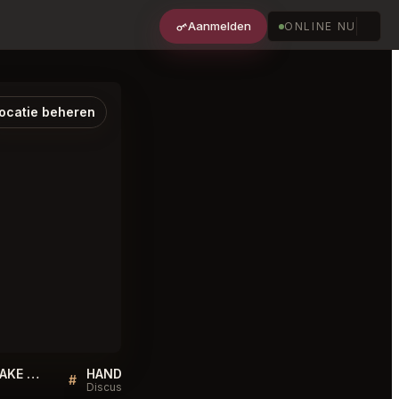
Aanmelden
ONLINE NU
ocatie beheren
Sellers QA for HANDSHAKE SPEAKEASY Roma Norte
HANDSHAKE SPEAKEASY Roma Norte FAQ
#
#
Discussie
Discussie