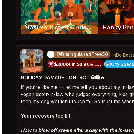
Máximo Bistrot Ciudad de México
@DistinguishedTree58
🏝️
in
De Best
$300k+ in Sales & Low Refunds
HOLIDAY DAMAGE CONTROL 🥃🛍️🔥
If you’re like me — let me tell you about my in-l
vegan sister-in-law who judges everything, kids gl
food my dog wouldn’t touch 🐾. So trust me when 
Your recovery toolkit:
How to blow off steam after a day with the in-law