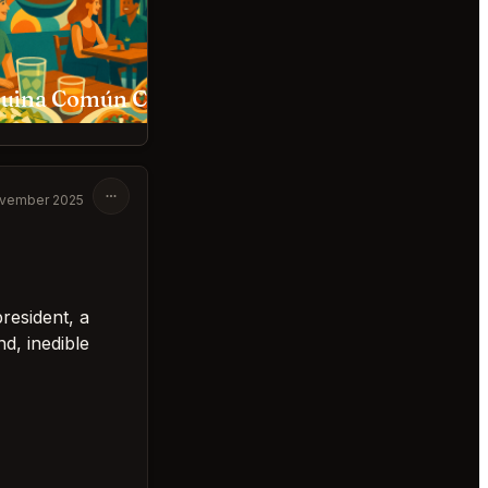
Esquina Común Ciudad de México
Mi Compa Chava Marisquería C
vember 2025
resident, a
d, inedible