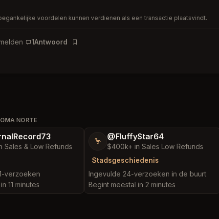
toegankelijke voordelen kunnen verdienen als een transactie plaatsvindt.
rmelden
1
Antwoord
Bladwijzer
 ROMA NORTE
nalRecord73
@FluffyStar64
🦩
n Sales & Low Refunds
$400k+ in Sales Low Refunds
Stadsgeschiedenis
11-verzoeken
Ingevulde 24-verzoeken in de buurt
in 11 minutes
Begint meestal in 2 minutes