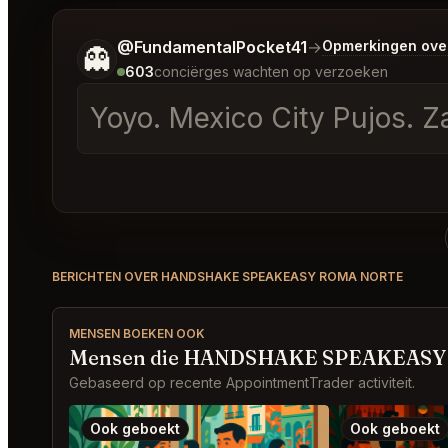
Vertel me wat je wilt.
@FundamentalPocket41
→
Opmerkingen ove
👻
603
conciërges wachten op verzoeken
Yoyo. Mexico City Pujos. Za
BERICHTEN OVER HANDSHAKE SPEAKEASY ROMA NORTE
MENSEN BOEKEN OOK
Mensen die HANDSHAKE SPEAKEASY R
Gebaseerd op recente AppointmentTrader activiteit.
Ook geboekt
Ook geboekt