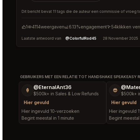
Dit bericht bevat 11 tags die de auteur een commissie of vroeg 
1
4114
weergaven
6.13%
engagement
54
klikken ve
Laatste antwoord van
@ColorfulRod45
28 November 2025
GEBRUIKERS MET EEN RELATIE TOT HANDSHAKE SPEAKEASY
@EternalAnt36
@Mater
🍦
😎
$500k+ in Sales & Low Refunds
$500k+ i
Hier gevuld
Hier gevuld
Hier ingevuld 10-verzoeken
Hier ingevuld 
Begint meestal in 1 minute
Begint meestal 