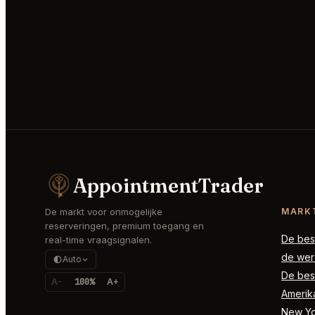
AppointmentTrader
De markt voor onmogelijke
MARK
reserveringen, premium toegang en
De best
real-time vraagsignalen.
de wer
Auto
De best
A-
100%
A+
Amerik
New Yor