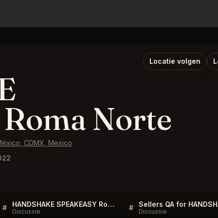
Locatie volgen
L
E
Roma Norte
México, CDMX, Mexico
022
HANDSHAKE SPEAKEASY Roma Norte Listings
#
#
Discussie
Discussie