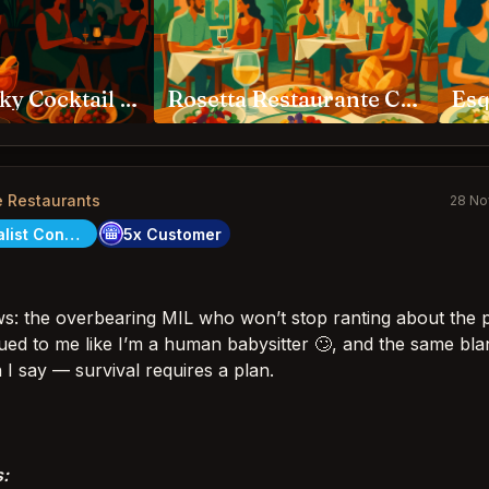
Hanky Panky Cocktail Bar Roma Norte
Rosetta Restaurante Ciudad de México
e Restaurants
28 No
City Specialist Concierge
5x Customer
aws: the overbearing MIL who won’t stop ranting about the p
ued to me like I’m a human babysitter 🙄, and the same blan
I say — survival requires a plan.
s: