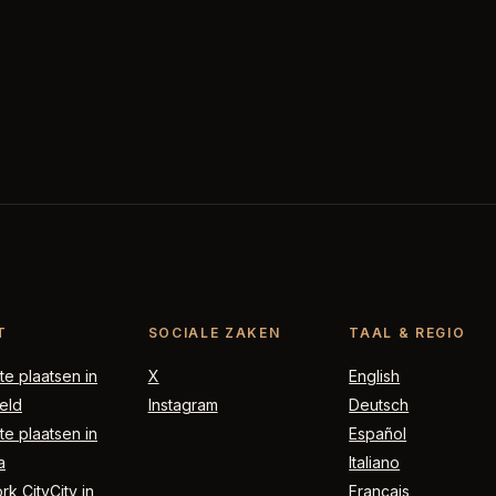
T
SOCIALE ZAKEN
TAAL & REGIO
e plaatsen in
X
English
eld
Instagram
Deutsch
e plaatsen in
Español
a
Italiano
k CityCity in
Français