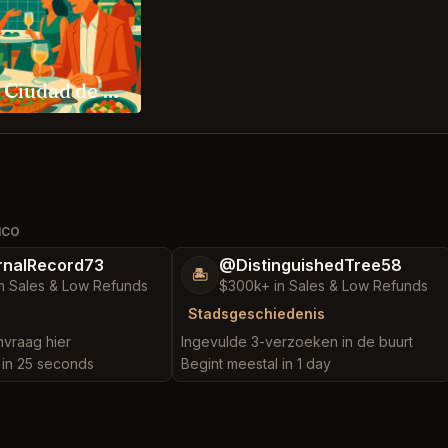
Contramar Ciudad de México
ICO
nalRecord73
@DistinguishedTree58
🏝️
n Sales & Low Refunds
$300k+ in Sales & Low Refunds
Stadsgeschiedenis
nvraag hier
Ingevulde 3-verzoeken in de buurt
 in 25 seconds
Begint meestal in 1 day