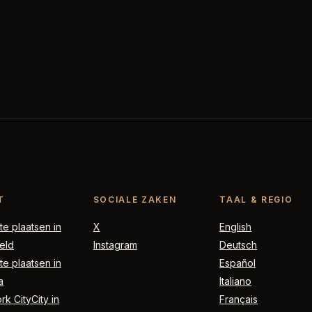
T
SOCIALE ZAKEN
TAAL & REGIO
e plaatsen in
X
English
eld
Instagram
Deutsch
e plaatsen in
Español
a
Italiano
k CityCity in
Français