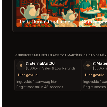
Petit Hunan Ciudad de México
GEBRUIKERS MET EEN RELATIE TOT MARTÍNEZ CIUDAD DE MÉX
@EternalAnt36
@Mater
🍦
😎
$500k+ in Sales & Low Refunds
$500k+ i
Hier gevuld
Hier gevuld
Ingevulde 1 aanvraag hier
Ingevulde 1 aa
Begint meestal in 48 seconds
Begint meestal