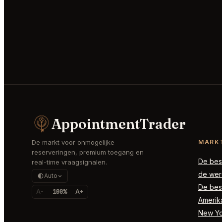
AppointmentTrader
De markt voor onmogelijke
MARK
reserveringen, premium toegang en
De best
real-time vraagsignalen.
de wer
Auto
De best
A-
100%
A+
Amerik
New Yor