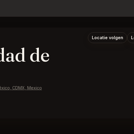
Locatie volgen
L
dad de
éxico, CDMX, Mexico