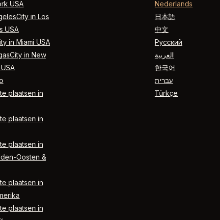
rk USA
Nederlands
elesCity in Los
日本語
s USA
中文
ty in Miami USA
Русский
gasCity in New
العربية
 USA
한국어
o
עברית
e plaatsen in
Türkçe
e plaatsen in
e plaatsen in
dden-Oosten &
e plaatsen in
merika
e plaatsen in