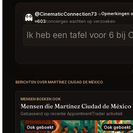
Vertel me wat je wilt.
@CinematicConnection73
→
Opmerkingen o
👻
603
conciërges wachten op verzoeken
Ik heb een tafel voor 6 bij
BERICHTEN OVER MARTÍNEZ CIUDAD DE MÉXICO
MENSEN BOEKEN OOK
Mensen die Martínez Ciudad de México
Gebaseerd op recente AppointmentTrader activiteit.
Ook geboekt
Ook geboekt