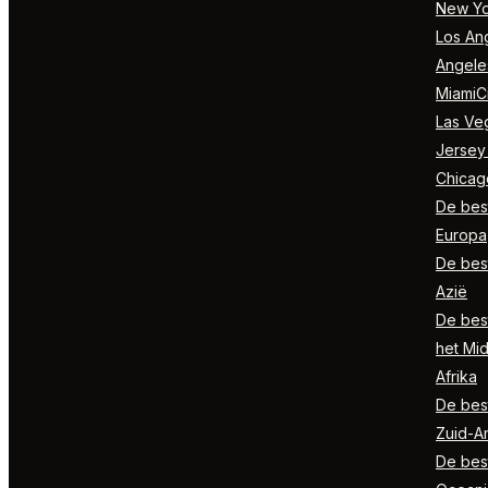
New Yo
Los Ang
Angele
MiamiCi
Las Ve
Jersey
Chicag
De best
Europa
De best
Azië
De best
het Mi
Afrika
De best
Zuid-A
De best