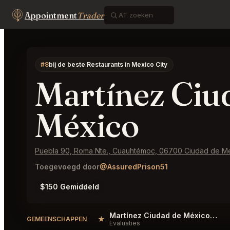
Appointment
Trader
#8
bij de beste Restaurants in Mexico City
Martínez Ciu
México
Puebla 90, Roma Nte., Cuauhtémoc, 06700 Ciudad de M
Toegevoegd door
@AssuredPrison51
$150 Gemiddeld
Martínez Ciudad de México Reviews
★
GEMEENSCHAPPEN
Evaluaties