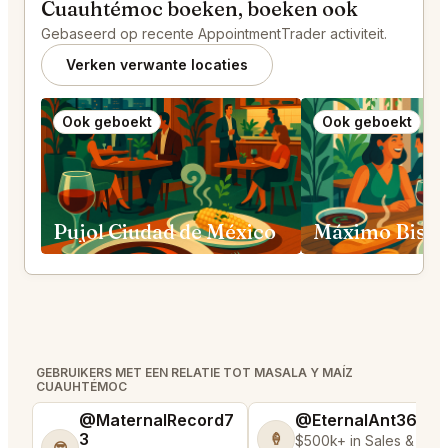
Cuauhtémoc boeken, boeken ook
Gebaseerd op recente AppointmentTrader activiteit.
Verken verwante locaties
Ook geboekt
Ook geboekt
Pujol Ciudad de México
GEBRUIKERS MET EEN RELATIE TOT MASALA Y MAÍZ
CUAUHTÉMOC
@MaternalRecord7
@EternalAnt36
3
🍦
$500k+ in Sales & Low
😎