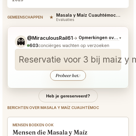
Masala y Maíz Cuauhtémoc Reviews
★
GEMEENSCHAPPEN
Evaluaties
Vertel me wat je wilt.
@MiraculousRail61
→
Opmerkingen over Laatst
▾
👻
603
conciërges wachten op verzoeken
Reservatie voor 3 bij maiz y 
Probeer het.
↑
Heb je gereserveerd?
BERICHTEN OVER MASALA Y MAÍZ CUAUHTÉMOC
MENSEN BOEKEN OOK
Mensen die Masala y Maíz