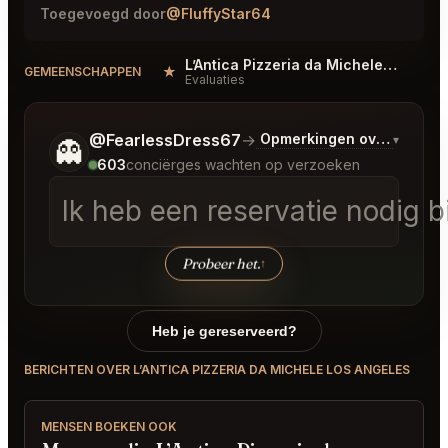
Toegevoegd door
@FluffyStar64
L’Antica Pizzeria da Michele Los Angeles Reviews
★
#
GEMEENSCHAPPEN
Evaluaties
Vertel me wat je wilt.
@FearlessDress67
→
Opmerkingen over Laatst
▾
👻
603
conciërges wachten op verzoeken
Ik heb een reservatie nodig 
Probeer het.
↑
Heb je gereserveerd?
BERICHTEN OVER L’ANTICA PIZZERIA DA MICHELE LOS ANGELES
MENSEN BOEKEN OOK