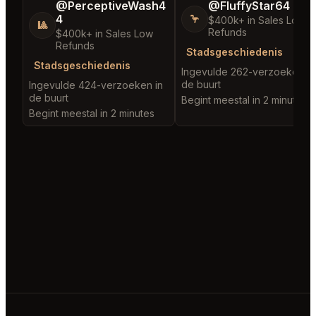
@PerceptiveWash4
@FluffyStar64
4
🦩
$400k+ in Sales Low
🎱
Refunds
$400k+ in Sales Low
Refunds
Stadsgeschiedenis
Stadsgeschiedenis
Ingevulde 262-verzoeken in
de buurt
Ingevulde 424-verzoeken in
de buurt
Begint meestal in 2 minutes
Begint meestal in 2 minutes