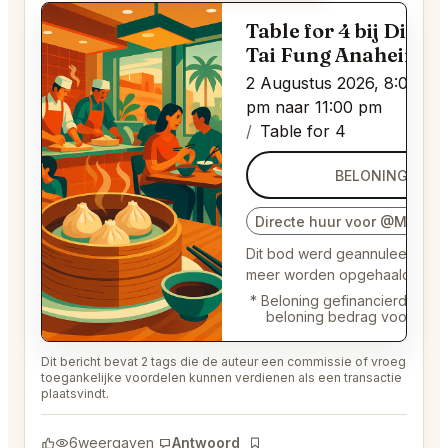
Table for 4 bij Din
G
Tai Fung Anaheim
2 Augustus 2026, 8:00
pm naar 11:00 pm
Table for 4
52€
BELONING
Directe huur voor @Matern
Dit bod werd geannuleerd en 
meer worden opgehaald.
* Beloning gefinancierd door 
beloning bedrag voor verg
Dit bericht bevat 2 tags die de auteur een commissie of vroeg
toegankelijke voordelen kunnen verdienen als een transactie
plaatsvindt.
6
weergaven
Antwoord