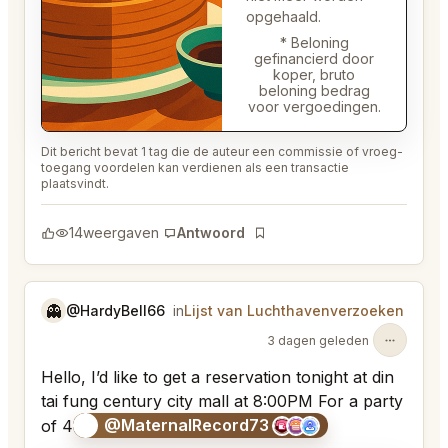
opgehaald.
* Beloning
gefinancierd door
koper, bruto
beloning bedrag
voor vergoedingen.
Dit bericht bevat 1 tag die de auteur een commissie of vroeg-
toegang voordelen kan verdienen als een transactie
plaatsvindt.
14
weergaven
Antwoord
Bladwijzer
👻
@HardyBell66
in
Lijst van Luchthavenverzoeken
3 dagen geleden
Hello, I’d like to get a reservation tonight at din
tai fung century city mall at 8:00PM For a party
@MaternalRecord73
of 4
😎