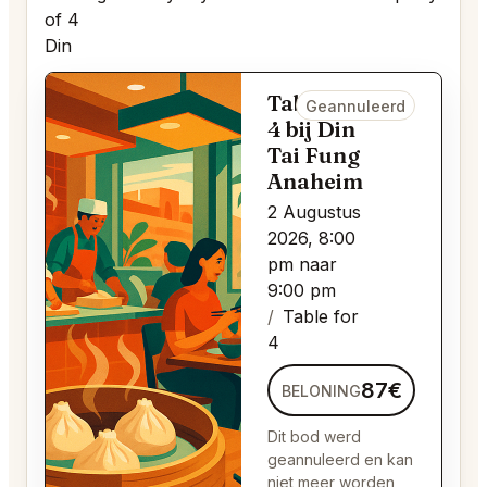
of 4
Din
Table for
Geannuleerd
4 bij Din
Tai Fung
Anaheim
2 Augustus
2026, 8:00
pm naar
9:00 pm
Table for
4
87€
BELONING
Dit bod werd
geannuleerd en kan
niet meer worden