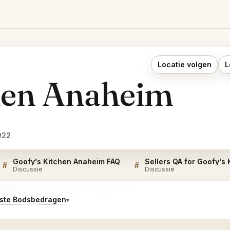
Locatie volgen
L
hen Anaheim
022
Goofy's Kitchen Anaheim FAQ
#
#
Discussie
Discussie
tste Bodsbedragen
▾