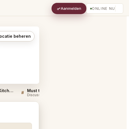
Aanmelden
ONLINE NU
ocatie beheren
Sellers QA for Goofy's Kitchen Anaheim
Must try dishes at Goofy's Kitchen Anaheim
#
#
Discussie
Discussie