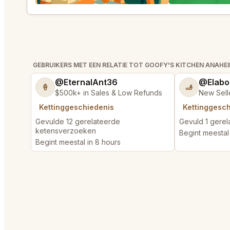
GEBRUIKERS MET EEN RELATIE TOT GOOFY'S KITCHEN ANAHE
@EternalAnt36
@Elabo
🍦
🫸
$500k+ in Sales & Low Refunds
New Sell
Kettinggeschiedenis
Kettinggesc
Gevulde 12 gerelateerde
Gevuld 1 gere
ketensverzoeken
Begint meestal 
Begint meestal in 8 hours