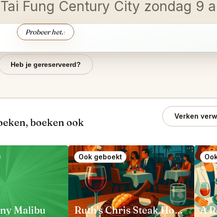
n Tai Fung Century City zondag 9 
Probeer het.
↑
Heb je gereserveerd?
Verken verw
oeken, boeken ook
Ook geboekt
Ook
ny Malibu
Ruth's Chris Steak House Anaheim