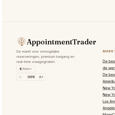
AppointmentTrader
De markt voor onmogelijke
MARK
reserveringen, premium toegang en
De best
real-time vraagsignalen.
de wer
Auto
De best
A-
100%
A+
Amerik
New Yor
New Yo
Los Ang
Angele
MiamiCi