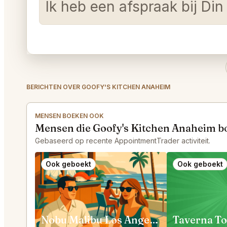
Ik heb een afspraak bij Di
BERICHTEN OVER GOOFY'S KITCHEN ANAHEIM
MENSEN BOEKEN OOK
Mensen die Goofy's Kitchen Anaheim b
Gebaseerd op recente AppointmentTrader activiteit.
Ook geboekt
Ook geboekt
Nobu Malibu Los Angeles
Taverna To