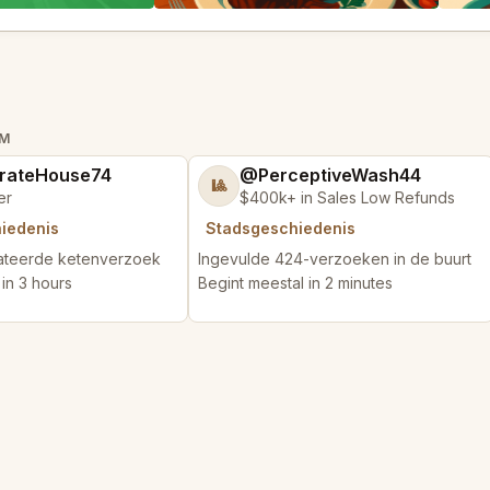
IM
rateHouse74
@PerceptiveWash44
🎱
er
$400k+ in Sales Low Refunds
hiedenis
Stadsgeschiedenis
lateerde ketenverzoek
Ingevulde 424-verzoeken in de buurt
in 3 hours
Begint meestal in 2 minutes