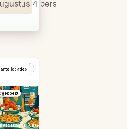
augustus 4 personen 7 uur '
ante locaties
 geboekt
Ook geboekt
A Restaurant Newport Beach
Din Tai Fung Anaheim