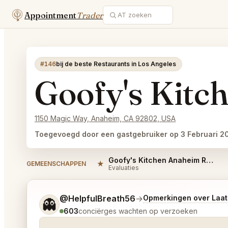
Appointment
Trader
#146
bij de beste Restaurants in Los Angeles
Goofy's Kitc
1150 Magic Way, Anaheim, CA 92802, USA
Toegevoegd door een gastgebruiker op 3 Februari 2
Goofy's Kitchen Anaheim Reviews
★
GEMEENSCHAPPEN
Evaluaties
Vertel me wat je wilt.
@HelpfulBreath56
→
Opmerkingen over Laa
👻
603
conciërges wachten op verzoeken