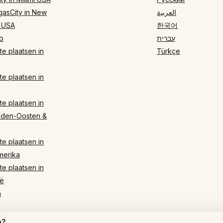
gasCity in New
العربية
 USA
한국어
o
עברית
e plaatsen in
Türkçe
e plaatsen in
e plaatsen in
dden-Oosten &
e plaatsen in
merika
e plaatsen in
ë
n
n?