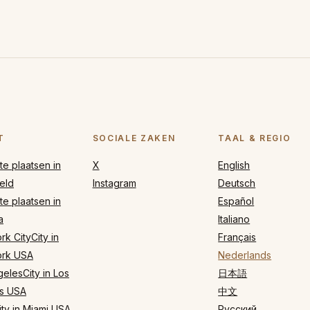
T
SOCIALE ZAKEN
TAAL & REGIO
e plaatsen in
X
English
eld
Instagram
Deutsch
e plaatsen in
Español
a
Italiano
k CityCity in
Français
rk USA
Nederlands
elesCity in Los
日本語
s USA
中文
ty in Miami USA
Русский