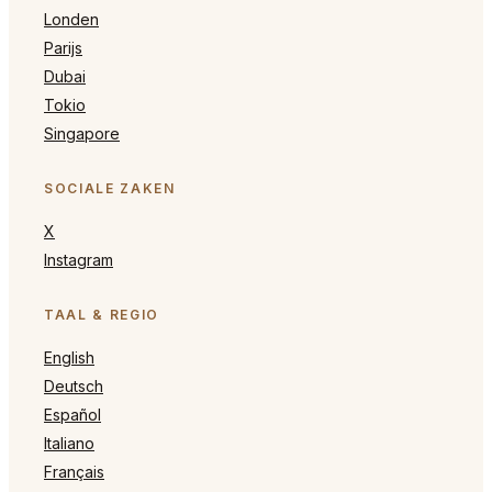
Londen
Parijs
Dubai
Tokio
Singapore
SOCIALE ZAKEN
X
Instagram
TAAL & REGIO
English
Deutsch
Español
Italiano
Français