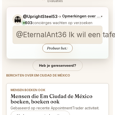
Evaluaties
Vertel me wat je wilt.
@UprightSteel53
→
Opmerkingen over Laatste 
▾
👻
603
conciërges wachten op verzoeken
@EternalAnt36 Ik wil een tafe
Probeer het.
↑
Heb je gereserveerd?
BERICHTEN OVER EM CIUDAD DE MÉXICO
MENSEN BOEKEN OOK
Mensen die Em Ciudad de México
boeken, boeken ook
Gebaseerd op recente AppointmentTrader activiteit.