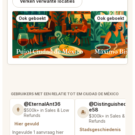
Verken verwante locaties
Ook geboekt
Ook geboekt
Pujol Ciudad de México
GEBRUIKERS MET EEN RELATIE TOT EM CIUDAD DE MÉXICO
@EternalAnt36
@DistinguishedTre
e58
🍦
$500k+ in Sales & Low
🏝️
Refunds
$300k+ in Sales & Low
Refunds
Hier gevuld
Stadsgeschiedenis
Ingevulde 1 aanvraag hier