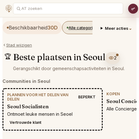
Beschikbaarheid
30D
Alle categorieën
Restaurants
⌄
Meer acties
Stad wijzigen
Beste plaatsen in Seoul
🏆
2
Gerangschikt door gemeenschapsactiviteiten in Seoul.
Communities in Seoul
KOPEN
PLANNEN VOOR HET DELEN VAN
BEPERKT
DELEN
Seoul Concie
Seoul Socialisten
Alle Concierge
Ontmoet leuke mensen in Seoel
Vertrouwde klant