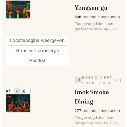
⭐
Yongsan-gu
696
recente standpunten
Toegevoegd door een
gastgebruiker in 04/2023
Locatiepagina weergeven
Huur een conciërge
Postlijst
RANG 3 IN HET
+1
(+1)
SEOUL-GEBIED
Imok Smoke
#3
▲1
🥉
⭐
Dining
177
recente standpunten
Toegevoegd door een
gastgebruiker in 03/2026