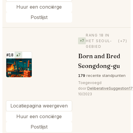
Huur een conciërge
Postlijst
RANG 18 IN
+7
HET SEOUL-
(+7)
GEBIED
Born and Bred
#18
▲7
⭐
Seongdong-gu
179
recente standpunten
Toegevoegd
door
DeliberativeSuggestion17
10/2023
Locatiepagina weergeven
Huur een conciërge
Postlijst