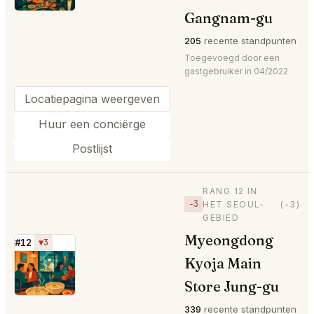
Gangnam-gu
205
recente standpunten
Toegevoegd door een
gastgebruiker in 04/2022
Locatiepagina weergeven
Huur een conciërge
Postlijst
RANG 12 IN
−3
HET SEOUL-
(-3)
GEBIED
Myeongdong
#12
▼3
Kyoja Main
⭐
Store Jung-gu
339
recente standpunten