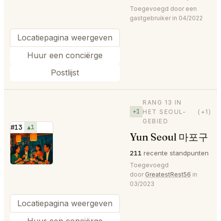
Toegevoegd door een
gastgebruiker in 04/2022
Locatiepagina weergeven
Huur een conciërge
Postlijst
RANG 13 IN
+1
HET SEOUL-
(+1)
GEBIED
#13
▲1
Yun Seoul 마포구
⭐
211
recente standpunten
Toegevoegd
door
GreatestRest56
in
03/2023
Locatiepagina weergeven
Huur een conciërge