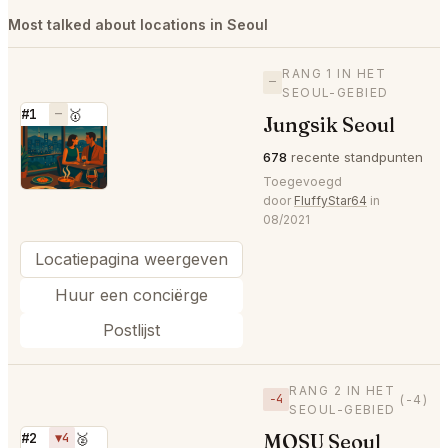
Most talked about locations in Seoul
RANG 1 IN HET
—
SEOUL-GEBIED
#1
—
🥇
Jungsik Seoul
⭐
678
recente standpunten
Toegevoegd
door
FluffyStar64
in
08/2021
Locatiepagina weergeven
Huur een conciërge
Postlijst
RANG 2 IN HET
−4
(-4)
SEOUL-GEBIED
MOSU Seoul
#2
▼4
🥈