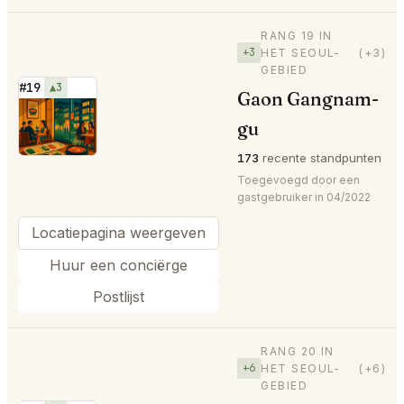
RANG 19 IN
+3
HET SEOUL-
(+3)
GEBIED
#19
▲3
Gaon Gangnam-
⭐
gu
173
recente standpunten
Toegevoegd door een
gastgebruiker in 04/2022
Locatiepagina weergeven
Huur een conciërge
Postlijst
RANG 20 IN
+6
HET SEOUL-
(+6)
GEBIED