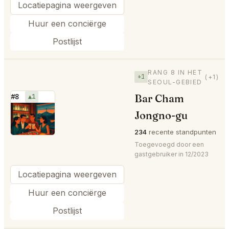
Locatiepagina weergeven
Huur een conciërge
Postlijst
RANG 8 IN HET
+1
(+1)
SEOUL-GEBIED
Bar Cham
#8
▲1
⭐
Jongno-gu
234
recente standpunten
Toegevoegd door een
gastgebruiker in 12/2023
Locatiepagina weergeven
Huur een conciërge
Postlijst