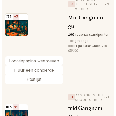
−3
HET SEOUL-
(-3)
GEBIED
Miu Gangnam-
#15
▼3
⭐
gu
199
recente standpunten
Toegevoegd
door
EgalitarianCrack12
in
05/2024
Locatiepagina weergeven
Huur een conciërge
Postlijst
RANG 16 IN HET
−1
(-1)
SEOUL-GEBIED
trid Gangnam
#16
▼1