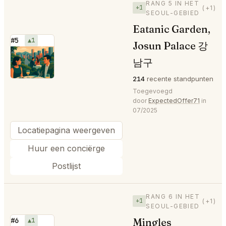
RANG 5 IN HET
+1
(+1)
SEOUL-GEBIED
Eatanic Garden,
#5
▲1
Josun Palace 강
⭐
남구
214
recente standpunten
Toegevoegd
door
ExpectedOffer71
in
07/2025
Locatiepagina weergeven
Huur een conciërge
Postlijst
RANG 6 IN HET
+1
(+1)
SEOUL-GEBIED
Mingles
#6
▲1