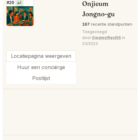
Onjieum
#20
▲6
⭐
Jongno-gu
167
recente standpunten
Toegevoegd
door
GreatestRest56
in
03/2023
Locatiepagina weergeven
Huur een conciërge
Postlijst