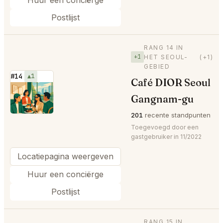
Postlijst
RANG 14 IN
+1
HET SEOUL-
(+1)
GEBIED
#14
▲1
Café DIOR Seoul
⭐
Gangnam-gu
201
recente standpunten
Toegevoegd door een
gastgebruiker in 11/2022
Locatiepagina weergeven
Huur een conciërge
Postlijst
RANG 15 IN