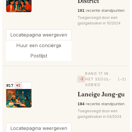
⭐
District
191
recente standpunten
Toegevoegd door een
gastgebruiker in 10/2024
Locatiepagina weergeven
Huur een conciërge
Postlijst
RANG 17 IN
−2
HET SEOUL-
(-2)
GEBIED
#17
▼2
Laneige Jung-gu
⭐
184
recente standpunten
Toegevoegd door een
gastgebruiker in 04/2024
Locatiepagina weergeven