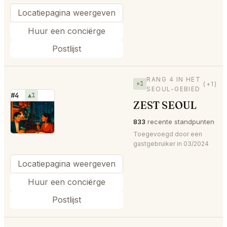
Locatiepagina weergeven
Huur een conciërge
Postlijst
RANG 4 IN HET
+1
(+1)
SEOUL-GEBIED
#4
▲1
ZEST SEOUL
⭐
833
recente standpunten
Toegevoegd door een
gastgebruiker in 03/2024
Locatiepagina weergeven
Huur een conciërge
Postlijst