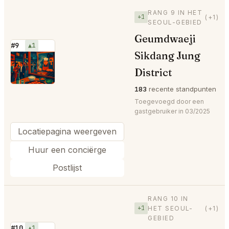
RANG 9 IN HET
+1
(+1)
SEOUL-GEBIED
Geumdwaeji
#9
▲1
Sikdang Jung
⭐
District
183
recente standpunten
Toegevoegd door een
gastgebruiker in 03/2025
Locatiepagina weergeven
Huur een conciërge
Postlijst
RANG 10 IN
+1
HET SEOUL-
(+1)
GEBIED
#10
▲1