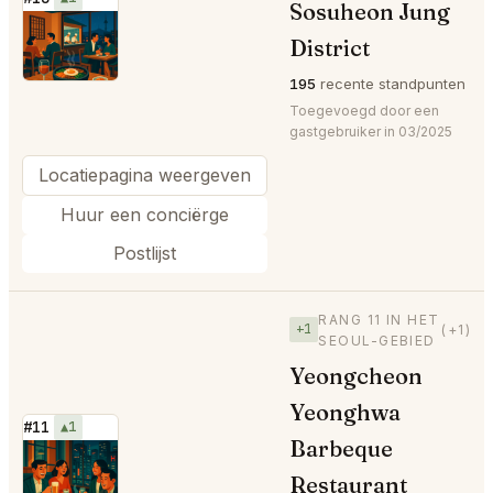
Sosuheon Jung
⭐
District
195
recente standpunten
Toegevoegd door een
gastgebruiker in 03/2025
Locatiepagina weergeven
Huur een conciërge
Postlijst
RANG 11 IN HET
+1
(+1)
SEOUL-GEBIED
Yeongcheon
Yeonghwa
#11
▲1
Barbeque
⭐
Restaurant