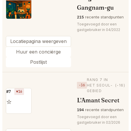
⭐
Gangnam-gu
215
recente standpunten
Toegevoegd door een
gastgebruiker in 04/2022
Locatiepagina weergeven
Huur een conciërge
Postlijst
RANG 7 IN
−16
HET SEOUL-
(-16)
GEBIED
#7
▼16
L’Amant Secret
⭐
194
recente standpunten
Toegevoegd door een
gastgebruiker in 02/2026