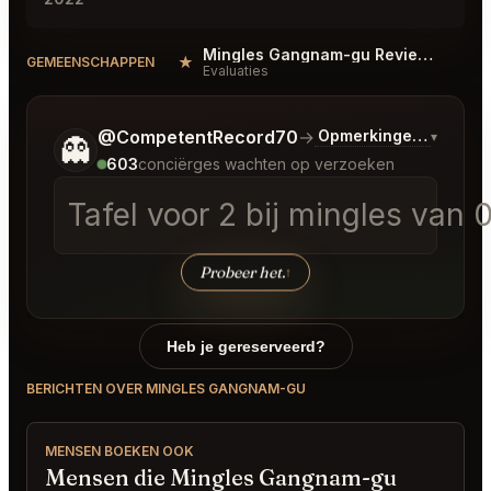
Mingles Gangnam-gu Reviews
★
#
GEMEENSCHAPPEN
Evaluaties
Vertel me wat je wilt.
@CompetentRecord70
→
Opmerkingen over La
▾
👻
603
conciërges wachten op verzoeken
Tafel voor 2 bij mingles van
Probeer het.
↑
Heb je gereserveerd?
BERICHTEN OVER MINGLES GANGNAM-GU
MENSEN BOEKEN OOK
Mensen die Mingles Gangnam-gu