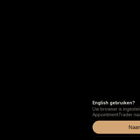
English gebruiken?
Uw browser is ingestel
AppointmentTrader naar
Naar