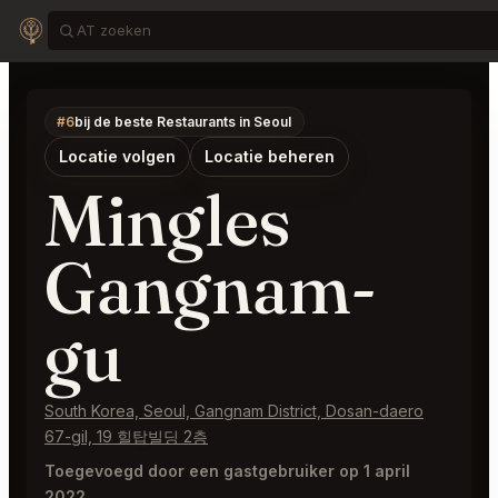
#6
bij de beste Restaurants in Seoul
Locatie volgen
Locatie beheren
Mingles
Gangnam-
gu
South Korea, Seoul, Gangnam District, Dosan-daero
67-gil, 19 힐탑빌딩 2층
Toegevoegd door een gastgebruiker op 1 april
2022