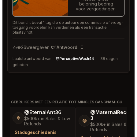
beloning bedrag
voor vergoedingen.
Dit bericht bevat 1 tag die de auteur een commissie of vroeg-
toegang voordelen kan verdienen als een transactie
plaatsvindt.
26
weergaven
1
Antwoord
Bladwijzer
Laatste antwoord van
@PerceptiveWash44
38 dagen
geleden
GEBRUIKERS MET EEN RELATIE TOT MINGLES GANGNAM-GU
@EternalAnt36
@MaternalRecord
3
🍦
$500k+ in Sales & Low
😎
Refunds
$500k+ in Sales & Low
Refunds
Stadsgeschiedenis