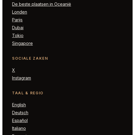
De beste plaatsen in Oceanië
Londen
Parijs
Dubai
Tokio
Singapore
SOCIALE ZAKEN
X
Instagram
TAAL & REGIO
English
Deutsch
Español
Italiano