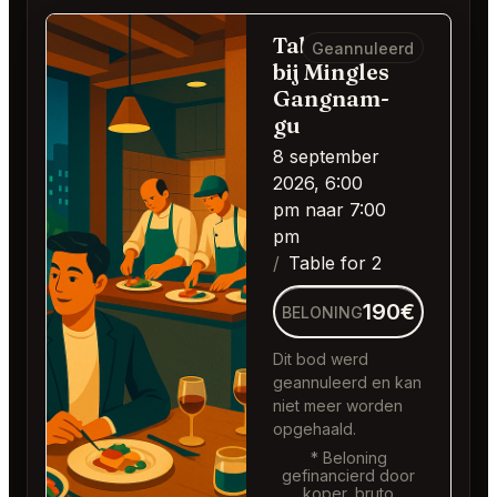
Table for 2
Geannuleerd
bij Mingles
Gangnam-
gu
8 september
2026, 6:00
pm naar 7:00
pm
Table for 2
190€
BELONING
Dit bod werd
geannuleerd en kan
niet meer worden
opgehaald.
* Beloning
gefinancierd door
koper, bruto