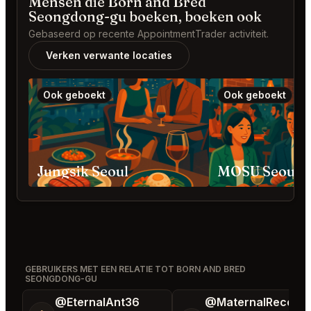
Mensen die Born and Bred
Seongdong-gu boeken, boeken ook
Gebaseerd op recente AppointmentTrader activiteit.
Verken verwante locaties
Ook geboekt
Ook geboekt
Jungsik Seoul
GEBRUIKERS MET EEN RELATIE TOT BORN AND BRED
SEONGDONG-GU
@EternalAnt36
@MaternalRecord