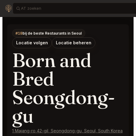
#18
bij de beste Restaurants in Seoul
Locatie volgen
Locatie beheren
Born and
Bred
Seongdong-
gu
1 Majang-ro 42-gil, Seongdong-gu, Seoul, South Korea