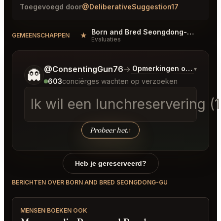
Toegevoegd door
@DeliberativeSuggestion17
Born and Bred Seongdong-gu Reviews
★
#
GEMEENSCHAPPEN
Evaluaties
Vertel me wat je wilt.
@ConsentingGun76
→
Opmerkingen over Laats
▾
👻
603
conciërges wachten op verzoeken
Ik wil een lunchreservering 
Probeer het.
↑
Heb je gereserveerd?
BERICHTEN OVER BORN AND BRED SEONGDONG-GU
MENSEN BOEKEN OOK