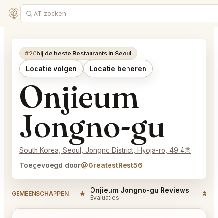
#20
bij de beste Restaurants in Seoul
Locatie volgen
Locatie beheren
Onjieum
Jongno-gu
South Korea, Seoul, Jongno District, Hyoja-ro, 49 4층
Toegevoegd door
@GreatestRest56
Onjieum Jongno-gu Reviews
★
#
GEMEENSCHAPPEN
Evaluaties
D