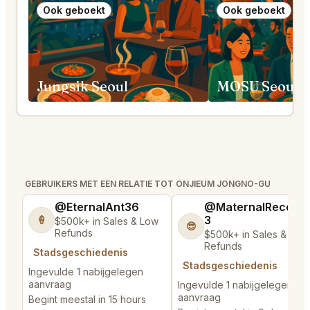
Ook geboekt
Ook geboekt
Jungsik Seoul
GEBRUIKERS MET EEN RELATIE TOT ONJIEUM JONGNO-GU
@EternalAnt36
@MaternalRecord
3
🍦
$500k+ in Sales & Low
😎
Refunds
$500k+ in Sales & Low
Refunds
Stadsgeschiedenis
Stadsgeschiedenis
Ingevulde 1 nabijgelegen
aanvraag
Ingevulde 1 nabijgelegen
aanvraag
Begint meestal in 15 hours