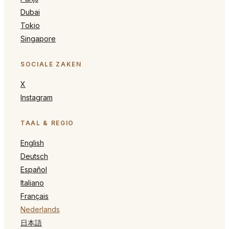
Dubai
Tokio
Singapore
SOCIALE ZAKEN
X
Instagram
TAAL & REGIO
English
Deutsch
Español
Italiano
Français
Nederlands
日本語