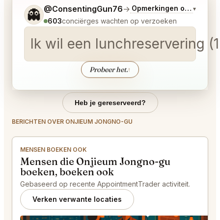
Vertel me wat je wilt.
@ConsentingGun76
→
Opmerkingen over Laats
▾
👻
603
conciërges wachten op verzoeken
Ik wil een lunchreservering 
Probeer het.
↑
Heb je gereserveerd?
BERICHTEN OVER ONJIEUM JONGNO-GU
MENSEN BOEKEN OOK
Mensen die Onjieum Jongno-gu
boeken, boeken ook
Gebaseerd op recente AppointmentTrader activiteit.
Verken verwante locaties