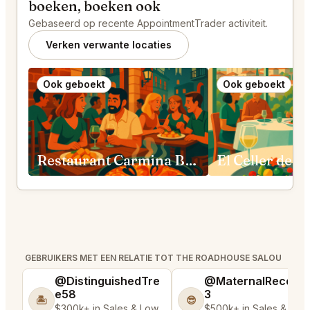
boeken, boeken ook
Gebaseerd op recente AppointmentTrader activiteit.
Verken verwante locaties
Ook geboekt
Ook geboekt
Restaurant Carmina Barcelona
GEBRUIKERS MET EEN RELATIE TOT THE ROADHOUSE SALOU
@DistinguishedTre
@MaternalRecord
e58
3
🏝️
😎
$300k+ in Sales & Low
$500k+ in Sales & Low