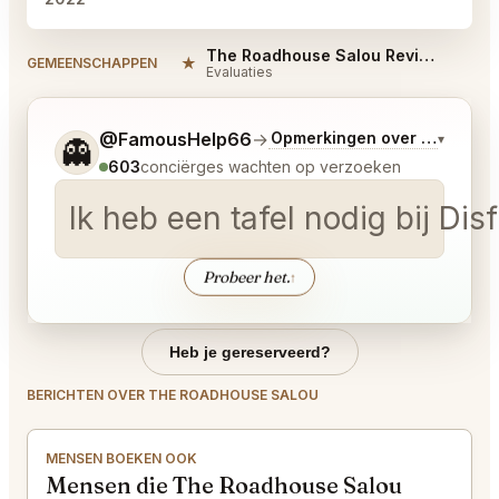
The Roadhouse Salou Reviews
★
#
GEMEENSCHAPPEN
Evaluaties
Vertel me wat je wilt.
@FamousHelp66
→
Opmerkingen over Laatste 
▾
👻
603
conciërges wachten op verzoeken
Ik heb een tafel nodig bij Di
Probeer het.
↑
Heb je gereserveerd?
BERICHTEN OVER THE ROADHOUSE SALOU
MENSEN BOEKEN OOK
Mensen die The Roadhouse Salou