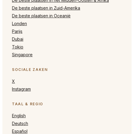
De beste plaatsen in het Midden-Oosten & Afrika
De beste plaatsen in Zuid-Amerika
De beste plaatsen in Oceanië
Londen
Parijs
Dubai
Tokio
Singapore
SOCIALE ZAKEN
X
Instagram
TAAL & REGIO
English
Deutsch
Español