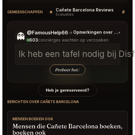
Cañete Barcelona Reviews
Bar
★
#
GEMEENSCHAPPEN
Evaluaties
Dis
Vertel me wat je wilt.
@FamousHelp66
→
Opmerkingen over Laatste 
▾
👻
603
conciërges wachten op verzoeken
Ik heb een tafel nodig bij Di
Probeer het.
↑
Heb je gereserveerd?
BERICHTEN OVER CAÑETE BARCELONA
MENSEN BOEKEN OOK
Mensen die Cañete Barcelona boeken,
boeken ook