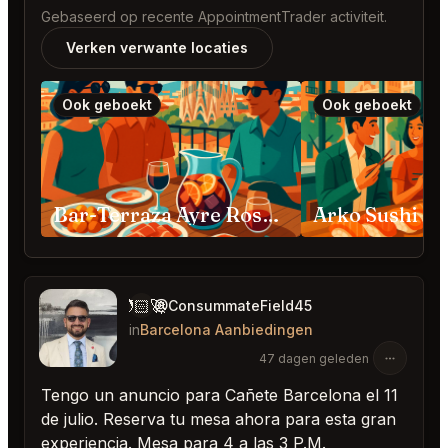
Gebaseerd op recente AppointmentTrader activiteit.
Verken verwante locaties
Ook geboekt
Ook geboekt
Bar-Terraza Ayre Rosellón Barcelona
🧑🏻‍🚀
@ConsummateField45
in
Barcelona Aanbiedingen
47 dagen geleden
Tengo un anuncio para Cañete Barcelona el 11
de julio. Reserva tu mesa ahora para esta gran
experiencia. Mesa para 4 a las 3 P.M.