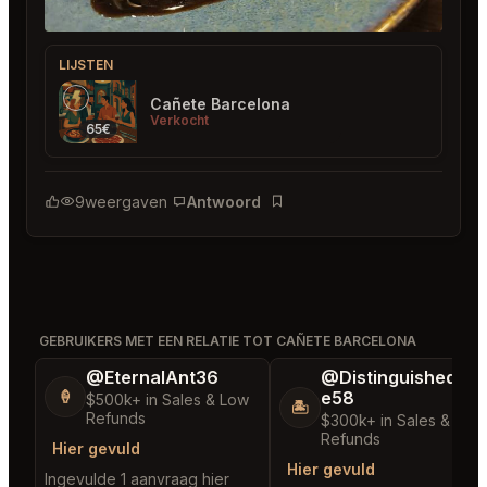
LIJSTEN
Cañete Barcelona
Verkocht
65€
9
weergaven
Antwoord
Bladwijzer
GEBRUIKERS MET EEN RELATIE TOT CAÑETE BARCELONA
@EternalAnt36
@DistinguishedTre
e58
🍦
$500k+ in Sales & Low
🏝️
Refunds
$300k+ in Sales & Low
Refunds
Hier gevuld
Hier gevuld
Ingevulde 1 aanvraag hier