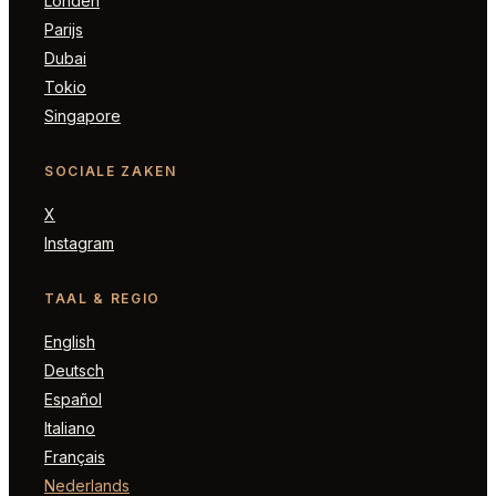
Londen
Parijs
Dubai
Tokio
Singapore
SOCIALE ZAKEN
X
Instagram
TAAL & REGIO
English
Deutsch
Español
Italiano
Français
Nederlands