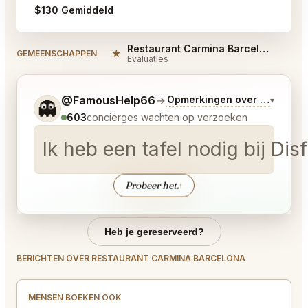
$130 Gemiddeld
Restaurant Carmina Barcelona Reviews
★
#
GEMEENSCHAPPEN
Evaluaties
Vertel me wat je wilt.
@FamousHelp66
→
Opmerkingen over Laatste 
▾
👻
603
conciërges wachten op verzoeken
Ik heb een tafel nodig bij Di
Probeer het.
↑
Heb je gereserveerd?
BERICHTEN OVER RESTAURANT CARMINA BARCELONA
MENSEN BOEKEN OOK