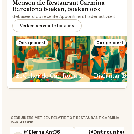
Mensen die Restaurant Carmina
Barcelona boeken, boeken ook
Gebaseerd op recente AppointmentTrader activiteit.
Verken verwante locaties
Ook geboekt
Ook geboekt
El Celler de Can Roca Girona
Disfrutar Bar
GEBRUIKERS MET EEN RELATIE TOT RESTAURANT CARMINA
BARCELONA
@EternalAnt36
@DistinguishedTre