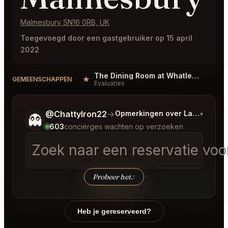
Malmesbury SN16 0RB, UK
Toegevoegd door een gastgebruiker op 15 april
2022
The Dining Room at Whatley Manor Malmesbury Reviews
★
#
GEMEENSCHAPPEN
Evaluaties
Vertel me wat je wilt.
@ChattyIron22
→
Opmerkingen over Laatste Bo
▾
👻
603
conciërges wachten op verzoeken
Zoek naar een reservatie voo
Probeer het.
↑
Heb je gereserveerd?