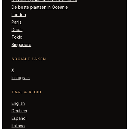
De beste plaatsen in Oceanië
Londen
Parijs
Dubai
Tokio
Singapore
SOCIALE ZAKEN
X
Instagram
TAAL & REGIO
English
Deutsch
Español
Italiano