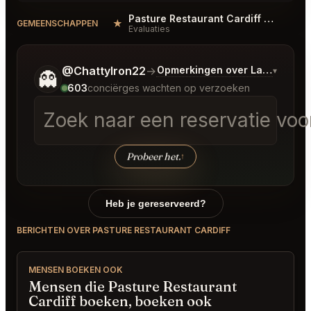
Pasture Restaurant Cardiff Reviews
★
#
GEMEENSCHAPPEN
Evaluaties
Vertel me wat je wilt.
@ChattyIron22
→
Opmerkingen over Laatste Bo
▾
👻
603
conciërges wachten op verzoeken
Zoek naar een reservatie voo
Probeer het.
↑
Heb je gereserveerd?
BERICHTEN OVER PASTURE RESTAURANT CARDIFF
MENSEN BOEKEN OOK
Mensen die Pasture Restaurant
Cardiff boeken, boeken ook