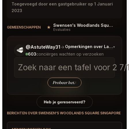
Toegevoegd door een gastgebruiker op 1 Januari
2023
Swensen's Woodlands Square Singapore Reviews
★
#
GEMEENSCHAPPEN
Evaluaties
Vertel me wat je wilt.
@AstuteWay31
→
Opmerkingen over Laatste Bo
▾
🥩
603
conciërges wachten op verzoeken
Zoek naar een tafel voor 2 7
Probeer het.
↑
Heb je gereserveerd?
BERICHTEN OVER SWENSEN'S WOODLANDS SQUARE SINGAPORE