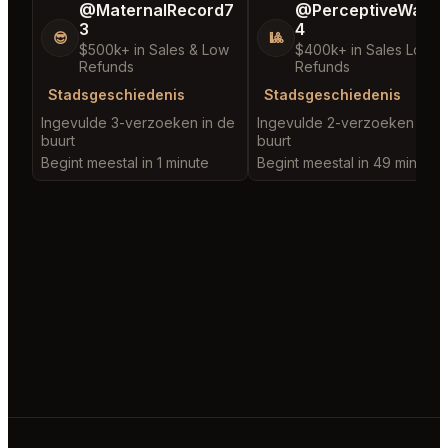
@MaternalRecord7
@PerceptiveWash
3
4
😎
🎱
$500k+ in Sales & Low
$400k+ in Sales Low
Refunds
Refunds
Stadsgeschiedenis
Stadsgeschiedenis
Ingevulde 3-verzoeken in de
Ingevulde 2-verzoeken in d
buurt
buurt
Begint meestal in 1 minute
Begint meestal in 49 minutes