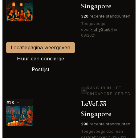
Singapore
⭐
320
recente standpunten
Toegevoegd
door
FluffyStar64
in
08/2021
Locatiepagina weergeven
Huur een conciërge
Postlijst
RANG 18 IN HET
—
SINGAPORE-GEBIED
LeVeL33
#18
—
⭐
Singapore
290
recente standpunten
Toegevoegd door een
gastgebruiker in 02/2022