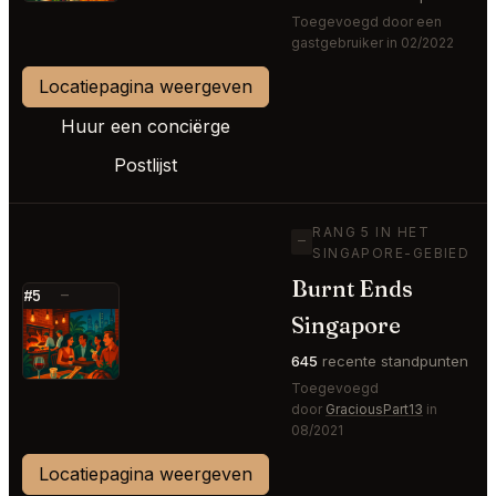
Toegevoegd door een
gastgebruiker in 02/2022
Locatiepagina weergeven
Huur een conciërge
Postlijst
RANG 5 IN HET
—
SINGAPORE-GEBIED
Burnt Ends
#5
—
Singapore
⭐
645
recente standpunten
Toegevoegd
door
GraciousPart13
in
08/2021
Locatiepagina weergeven