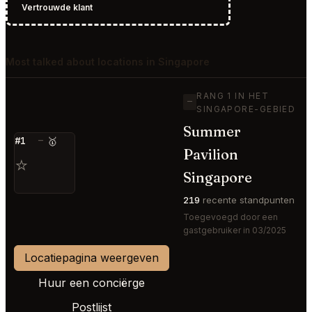
Vertrouwde klant
Most talked about locations in Singapore
RANG 1 IN HET
—
SINGAPORE-GEBIED
Summer
#1
—
🥇
Pavilion
⭐
Singapore
219
recente standpunten
Toegevoegd door een
gastgebruiker in 03/2025
Locatiepagina weergeven
Huur een conciërge
Postlijst