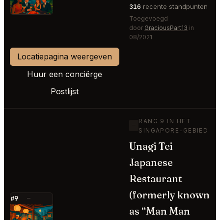
316
recente standpunten
Toegevoegd
door
GraciousPart13
in
08/2021
Locatiepagina weergeven
Huur een conciërge
Postlijst
RANG 9 IN HET
—
SINGAPORE-GEBIED
Unagi Tei
Japanese
Restaurant
(formerly known
#9
—
as “Man Man
⭐