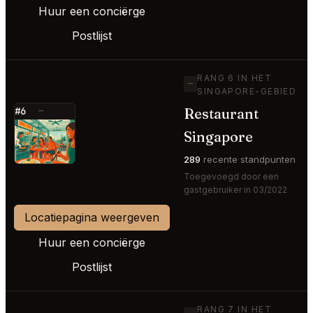
Huur een conciërge
Postlijst
RANG 6 IN HET
—
SINGAPORE-GEBIED
Restaurant
#6
—
⭐
Singapore
289
recente standpunten
Toegevoegd door een
gastgebruiker in 03/2022
Locatiepagina weergeven
Huur een conciërge
Postlijst
RANG 7 IN HET