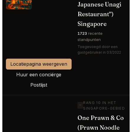
Japanese Unagi
Restaurant”)
Singapore
1723
recente
standpunten
Toegevoegd door een
gastgebruiker in 03/2022
Locatiepagina weergeven
Huur een conciërge
Postlijst
RANG 10 IN HET
—
SINGAPORE-GEBIED
One Prawn & Co
(Prawn Noodle