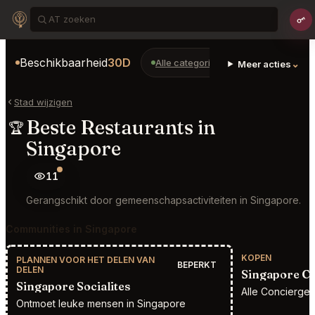
Beschikbaarheid
30D
Alle categorieën
Restaurants
⌄
Meer acties
Stad wijzigen
Beste Restaurants in
🏆
Singapore
11
Gerangschikt door gemeenschapsactiviteiten in Singapore.
Communities in Singapore
KOPEN
PLANNEN VOOR HET DELEN VAN
BEPERKT
DELEN
Singapore C
Singapore Socialites
Alle Concierge
Ontmoet leuke mensen in Singapore