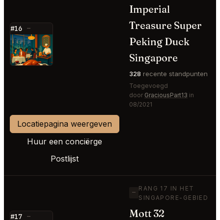
Imperial
Treasure Super
#16
—
Peking Duck
⭐
Singapore
328
recente standpunten
Toegevoegd
door
GraciousPart13
in
08/2021
Locatiepagina weergeven
Huur een conciërge
Postlijst
RANG 17 IN HET
—
SINGAPORE-GEBIED
Mott 32
#17
—