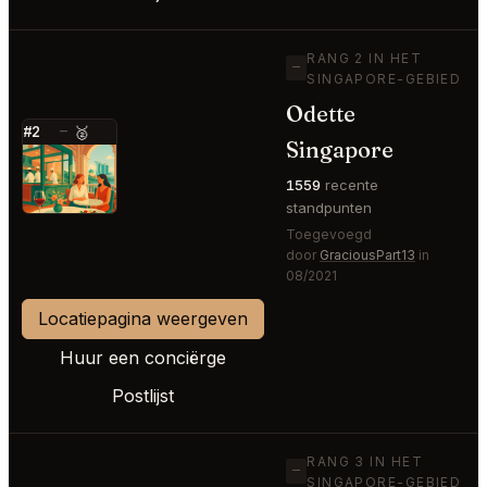
RANG 2 IN HET
—
SINGAPORE-GEBIED
Odette
#2
—
🥈
Singapore
⭐
1559
recente
standpunten
Toegevoegd
door
GraciousPart13
in
08/2021
Locatiepagina weergeven
Huur een conciërge
Postlijst
RANG 3 IN HET
—
SINGAPORE-GEBIED