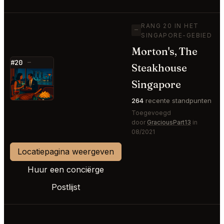
RANG 20 IN HET
—
SINGAPORE-GEBIED
Morton's, The
#20
—
Steakhouse
⭐
Singapore
264
recente standpunten
Toegevoegd
door
GraciousPart13
in
08/2021
Locatiepagina weergeven
Huur een conciërge
Postlijst