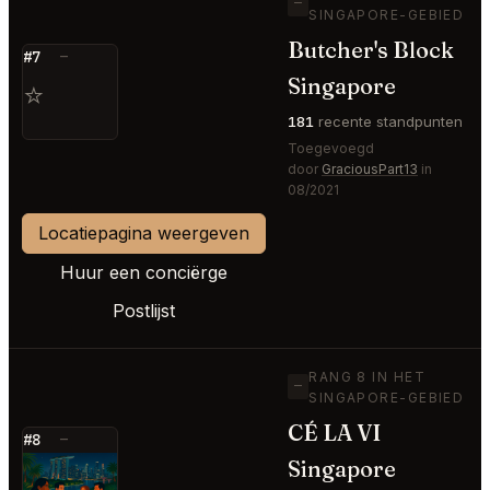
—
SINGAPORE-GEBIED
Butcher's Block
#7
—
Singapore
⭐
181
recente standpunten
Toegevoegd
door
GraciousPart13
in
08/2021
Locatiepagina weergeven
Huur een conciërge
Postlijst
RANG 8 IN HET
—
SINGAPORE-GEBIED
CÉ LA VI
#8
—
Singapore
⭐