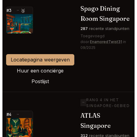
Spago Dining
#3
—
🥉
Room Singapore
⭐
287
recente standpunten
Toegevoegd
door
EnamoredTwist31
in
09/2025
Locatiepagina weergeven
Huur een conciërge
Postlijst
RANG 4 IN HET
—
SINGAPORE-GEBIED
ATLAS
#4
—
⭐
Singapore
312
recente standpunten