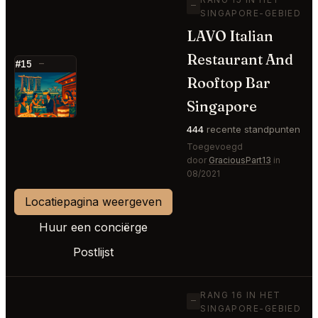
—
SINGAPORE-GEBIED
LAVO Italian
Restaurant And
#15
—
Rooftop Bar
⭐
Singapore
444
recente standpunten
Toegevoegd
door
GraciousPart13
in
08/2021
Locatiepagina weergeven
Huur een conciërge
Postlijst
RANG 16 IN HET
—
SINGAPORE-GEBIED