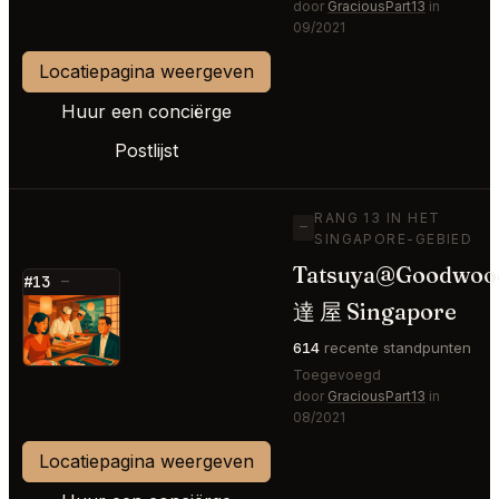
door
GraciousPart13
in
09/2021
Locatiepagina weergeven
Huur een conciërge
Postlijst
RANG 13 IN HET
—
SINGAPORE-GEBIED
Tatsuya@Goodwoo
#13
—
達 屋 Singapore
⭐
614
recente standpunten
Toegevoegd
door
GraciousPart13
in
08/2021
Locatiepagina weergeven