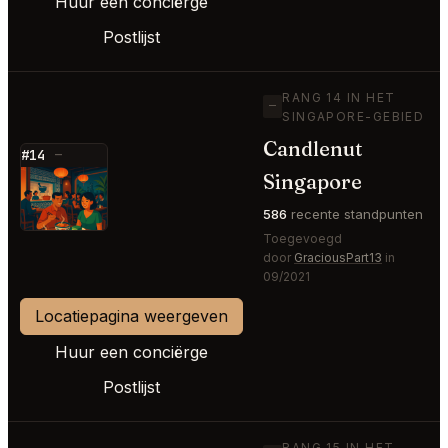
Huur een conciërge
Postlijst
RANG 14 IN HET
—
SINGAPORE-GEBIED
Candlenut
#14
—
Singapore
⭐
586
recente standpunten
Toegevoegd
door
GraciousPart13
in
09/2021
Locatiepagina weergeven
Huur een conciërge
Postlijst
RANG 15 IN HET