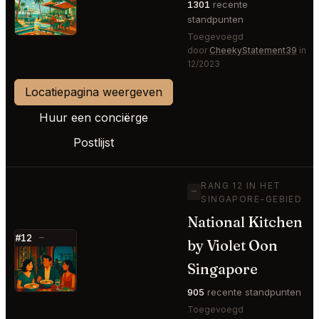
⭐
1301
recente
standpunten
Toegevoegd
door
CheekyStatement39
in
12/2023
Locatiepagina weergeven
Huur een conciërge
Postlijst
RANG 12 IN HET
—
SINGAPORE-GEBIED
National Kitchen
#12
—
by Violet Oon
⭐
Singapore
905
recente standpunten
Toegevoegd