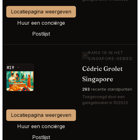
Locatiepagina weergeven
Huur een conciërge
Postlijst
RANG 19 IN HET
—
SINGAPORE-GEBIED
Cédric Grolet
#19
—
⭐
Singapore
293
recente standpunten
Toegevoegd door een
gastgebruiker in 10/2023
Locatiepagina weergeven
Huur een conciërge
Postlijst