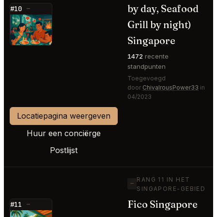
by day, Seafood
#10
—
⭐
Grill by night)
Singapore
1472
recente
standpunten
Toegevoegd
door
ChivalrousPower33
in
04/2023
Locatiepagina weergeven
Huur een conciërge
Postlijst
RANG 11 IN HET
—
SINGAPORE-GEBIED
Fico Singapore
#11
—