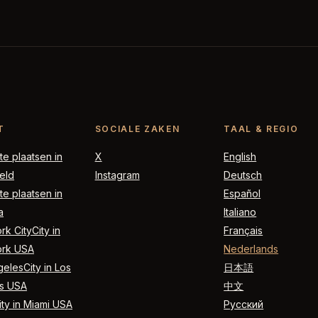
T
SOCIALE ZAKEN
TAAL & REGIO
e plaatsen in
X
English
eld
Instagram
Deutsch
e plaatsen in
Español
a
Italiano
k CityCity in
Français
rk USA
Nederlands
elesCity in Los
日本語
s USA
中文
ty in Miami USA
Русский