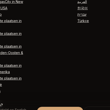
gasCity in New
العربية
 USA
한국어
o
עברית
e plaatsen in
Türkçe
e plaatsen in
e plaatsen in
dden-Oosten &
e plaatsen in
merika
e plaatsen in
ë
n
n?
steld op English.