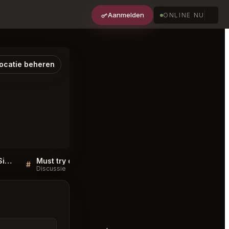
Aanmelden
ONLINE NU
ocatie beheren
Sellers QA for Restaurant Singapore
Must try dishes at Restaurant Singapore
#
#
Discussie
Discussie