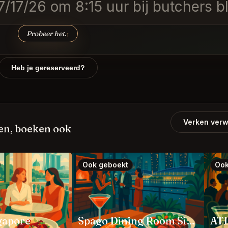
 7/17/26 om 8:15 uur bij butchers 
Probeer het.
↑
Heb je gereserveerd?
Verken verw
en, boeken ook
Ook geboekt
Ook
gapore
Spago Dining Room Singapore
ATL