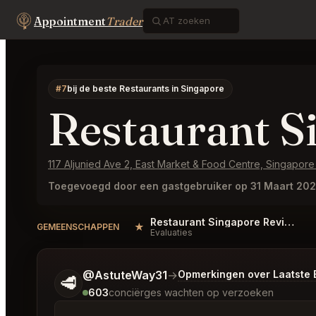
Appointment
Trader
#7
bij de beste Restaurants in Singapore
Restaurant S
117 Aljunied Ave 2, East Market & Food Centre, Singapore
Toegevoegd door een gastgebruiker op 31 Maart 20
Restaurant Singapore Reviews
★
GEMEENSCHAPPEN
Evaluaties
Vertel me wat je wilt.
@AstuteWay31
→
Opmerkingen over Laatste
🥩
603
conciërges wachten op verzoeken