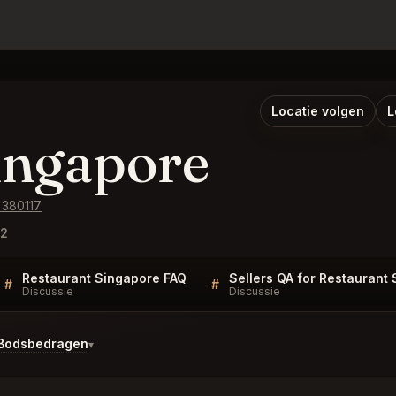
Locatie volgen
L
ingapore
 380117
22
Restaurant Singapore FAQ
#
#
Discussie
Discussie
 Bodsbedragen
▾