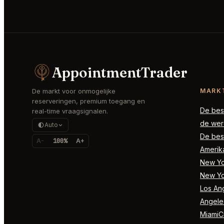
AppointmentTrader
De markt voor onmogelijke
MARK
reserveringen, premium toegang en
De best
real-time vraagsignalen.
de wer
Auto
De best
A-
100%
A+
Amerik
New Yor
New Yo
Los Ang
Angele
MiamiCi