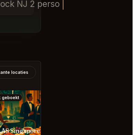
block NJ 2 personen
ante locaties
 geboekt
Ook geboekt
AS Singapore
Spago Bar