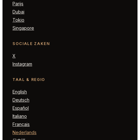
Parijs
Dubai
Tokio
Singapore
SOCIALE ZAKEN
X
Instagram
TAAL & REGIO
English
Deutsch
Español
Italiano
Français
Nederlands