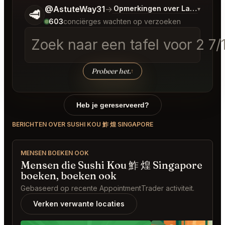
Vertel me wat je wilt.
@AstuteWay31
→
Opmerkingen over Laatste Bo
▾
🥩
603
conciërges wachten op verzoeken
Zoek naar een tafel voor 2 7
Probeer het.
↑
Heb je gereserveerd?
BERICHTEN OVER SUSHI KOU 鮓 煌 SINGAPORE
MENSEN BOEKEN OOK
Mensen die Sushi Kou 鮓 煌 Singapore
boeken, boeken ook
Gebaseerd op recente AppointmentTrader activiteit.
Verken verwante locaties