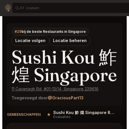
#29
bij de beste Restaurants in Singapore
Locatie volgen
Locatie beheren
Sushi Kou 鮓
煌 Singapore
11 Cavenagh Rd, #01-13/14, Singapore 229616
Toegevoegd door
@GraciousPart13
Sushi Kou 鮓 煌 Singapore Reviews
★
#
GEMEENSCHAPPEN
Evaluaties