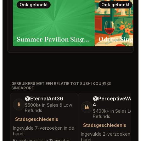
Ook geboekt
Ook geboekt
Summer Pavilion Singapore
Odette Singa
GEBRUIKERS MET EEN RELATIE TOT SUSHI KOU 鮓 煌
SINGAPORE
@EternalAnt36
@PerceptiveWash
4
🍦
$500k+ in Sales & Low
🎱
Refunds
$400k+ in Sales Low
Refunds
Stadsgeschiedenis
Stadsgeschiedenis
Ingevulde 7-verzoeken in de
buurt
Ingevulde 2-verzoeken in d
buurt
Begint meestal in 12 minutes