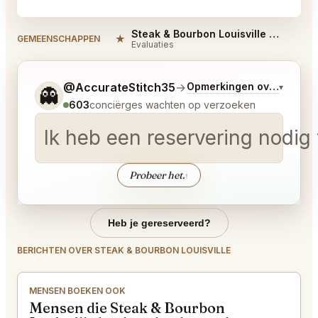
Steak & Bourbon Louisville Reviews
★
GEMEENSCHAPPEN
Evaluaties
Vertel me wat je wilt.
@AccurateStitch35
→
Opmerkingen over Laatst
▾
👻
603
conciërges wachten op verzoeken
Ik heb een reservering nodig 
Probeer het.
↑
Heb je gereserveerd?
BERICHTEN OVER STEAK & BOURBON LOUISVILLE
MENSEN BOEKEN OOK
Mensen die Steak & Bourbon