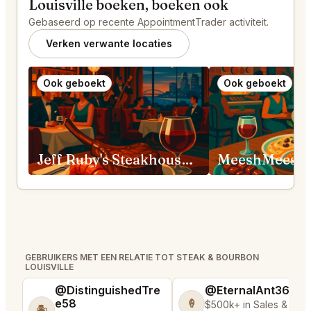
Louisville boeken, boeken ook
Gebaseerd op recente AppointmentTrader activiteit.
Verken verwante locaties
Ook geboekt
Ook geboekt
Jeff Ruby's Steakhouse, Louisville
GEBRUIKERS MET EEN RELATIE TOT STEAK & BOURBON
LOUISVILLE
@DistinguishedTre
@EternalAnt36
e58
🍦
$500k+ in Sales & Low
🏝️