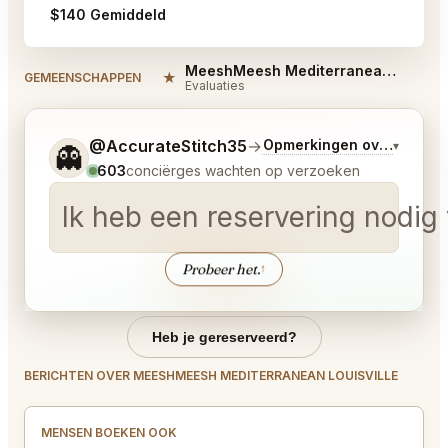
$140 Gemiddeld
MeeshMeesh Mediterranean Louisville Reviews
★
GEMEENSCHAPPEN
Evaluaties
Vertel me wat je wilt.
@AccurateStitch35
→
Opmerkingen over Laatst
▾
👻
603
conciërges wachten op verzoeken
Ik heb een reservering nodig 
Probeer het.
↑
Heb je gereserveerd?
BERICHTEN OVER MEESHMEESH MEDITERRANEAN LOUISVILLE
MENSEN BOEKEN OOK