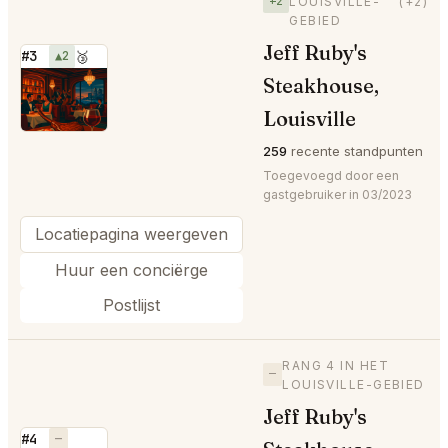
+2
LOUISVILLE-
(+2)
GEBIED
Jeff Ruby's
#3
▲2
🥉
Steakhouse,
⭐
Louisville
259
recente standpunten
Toegevoegd door een
gastgebruiker in 03/2023
Locatiepagina weergeven
Huur een conciërge
Postlijst
RANG 4 IN HET
—
LOUISVILLE-GEBIED
Jeff Ruby's
#4
—