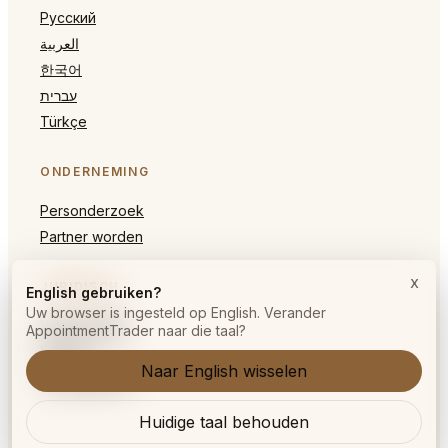
Русский
العربية
한국어
עברית
Türkçe
ONDERNEMING
Personderzoek
Partner worden
x
JURIDISCH
English gebruiken?
Uw browser is ingesteld op English. Verander
Voorwaarden
AppointmentTrader naar die taal?
Privacy
Naar English wisselen
Cookiebeleid
Huidige taal behouden