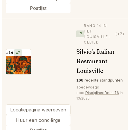
Postlijst
RANG 14 IN
HET
+7
(+7)
LOUISVILLE-
GEBIED
Silvio's Italian
#14
▲7
Restaurant
⭐
Louisville
166
recente standpunten
Toegevoegd
door
DisciplinedDetail76
in
10/2025
Locatiepagina weergeven
Huur een conciërge