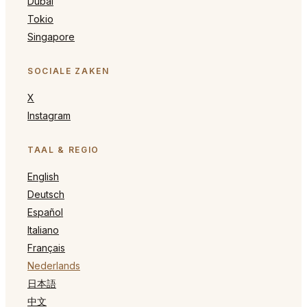
Dubai
Tokio
Singapore
SOCIALE ZAKEN
X
Instagram
TAAL & REGIO
English
Deutsch
Español
Italiano
Français
Nederlands
日本語
中文