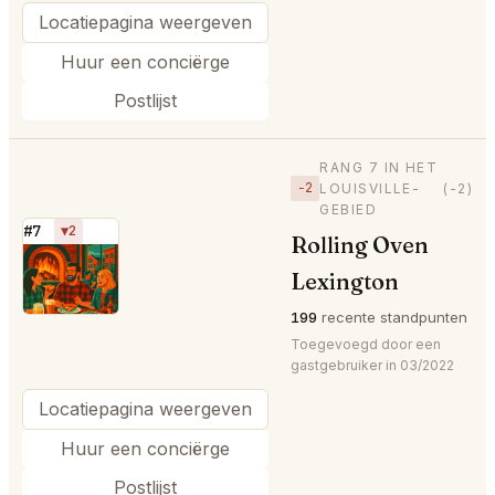
Locatiepagina weergeven
Huur een conciërge
Postlijst
RANG 7 IN HET
−2
LOUISVILLE-
(-2)
GEBIED
#7
▼2
Rolling Oven
⭐
Lexington
199
recente standpunten
Toegevoegd door een
gastgebruiker in 03/2022
Locatiepagina weergeven
Huur een conciërge
Postlijst