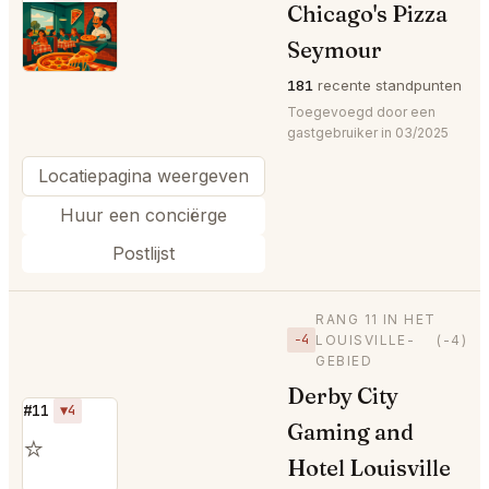
Chicago's Pizza
⭐
Seymour
181
recente standpunten
Toegevoegd door een
gastgebruiker in 03/2025
Locatiepagina weergeven
Huur een conciërge
Postlijst
RANG 11 IN HET
−4
LOUISVILLE-
(-4)
GEBIED
Derby City
#11
▼4
Gaming and
⭐
Hotel Louisville