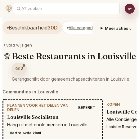
Beschikbaarheid
30D
Alle categorieën
Restaurants
⌄
Meer acties
Stad wijzigen
Beste Restaurants in Louisville
🏆
2
Gerangschikt door gemeenschapsactiviteiten in Louisville.
Communities in Louisville
KOPEN
PLANNEN VOOR HET DELEN VAN
BEPERKT
DELEN
Louisville C
Louisville Socialisten
Alle Concierge-
Hang uit met coole mensen in Louisville
Laatste:
Reservering nodig
Vertrouwde klant