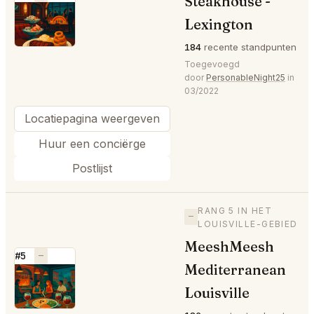
Steakhouse -
⭐
Lexington
184
recente standpunten
Toegevoegd
door
PersonableNight25
in
03/2022
Locatiepagina weergeven
Huur een conciërge
Postlijst
RANG 5 IN HET
—
LOUISVILLE-GEBIED
MeeshMeesh
#5
—
Mediterranean
⭐
Louisville