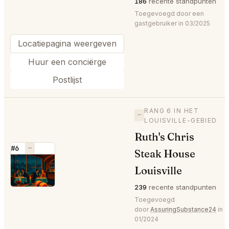
186
recente standpunten
Toegevoegd door een
gastgebruiker in 03/2025
Locatiepagina weergeven
Huur een conciërge
Postlijst
RANG 6 IN HET
—
LOUISVILLE-GEBIED
Ruth's Chris
#6
—
Steak House
⭐
Louisville
239
recente standpunten
Toegevoegd
door
AssuringSubstance24
in
01/2024