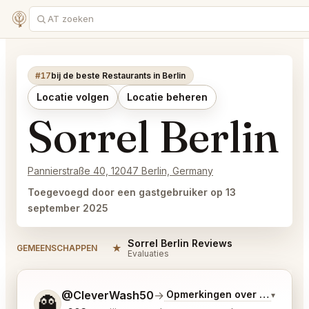
#17
bij de beste Restaurants in Berlin
Locatie volgen
Locatie beheren
Sorrel Berlin
Pannierstraße 40, 12047 Berlin, Germany
Toegevoegd door een gastgebruiker op 13
september 2025
Sorrel Berlin Reviews
★
GEMEENSCHAPPEN
Evaluaties
Vertel me wat je wilt.
@CleverWash50
→
Opmerkingen over Laatste 
▾
👻