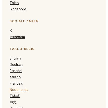
Tokio
Singapore
SOCIALE ZAKEN
X
Instagram
TAAL & REGIO
English
Deutsch
Español
Italiano
Français
Nederlands
日本語
中文