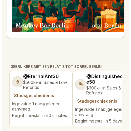
Monkey Bar Berlin
otto Berlin
GEBRUIKERS MET EEN RELATIE TOT SORREL BERLIN
@EternalAnt36
@DistinguishedTre
e58
🍦
$500k+ in Sales & Low
🏝️
Refunds
$300k+ in Sales & Low
Refunds
Stadsgeschiedenis
Stadsgeschiedenis
Ingevulde 1 nabijgelegen
aanvraag
Ingevulde 1 nabijgelegen
aanvraag
Begint meestal in 40 minutes
Begint meestal in 5 days