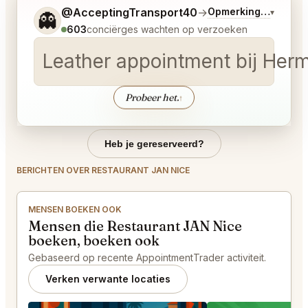
Vertel me wat je wilt.
@AcceptingTransport40
→
Opmerkingen over L
▾
👻
603
conciërges wachten op verzoeken
Leather appointment bij Hermes
Probeer het.
↑
Heb je gereserveerd?
BERICHTEN OVER RESTAURANT JAN NICE
MENSEN BOEKEN OOK
Mensen die Restaurant JAN Nice
boeken, boeken ook
Gebaseerd op recente AppointmentTrader activiteit.
Verken verwante locaties