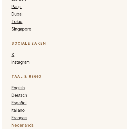
Parijs
Dubai
Tokio
Singapore
SOCIALE ZAKEN
X
Instagram
TAAL & REGIO
English
Deutsch
Español
Italiano
Français
Nederlands