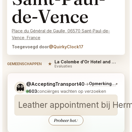
de-Vence
Place du Général de Gaulle, 06570 Saint-Paul-de-
Vence, France
Toegevoegd door
@QuirkyClock17
La Colombe d'Or Hotel and Restaurant Saint-Paul-de-Vence Reviews
★
GEMEENSCHAPPEN
Evaluaties
Vertel me wat je wilt.
@AcceptingTransport40
→
Opmerkingen over L
▾
👻
603
conciërges wachten op verzoeken
Leather appointment bij Hermes
Probeer het.
↑