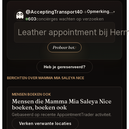
Vertel me wat je wilt.
@AcceptingTransport40
→
Opmerkingen over L
▾
👻
603
conciërges wachten op verzoeken
Leather appointment bij Hermes
Probeer het.
↑
Heb je gereserveerd?
BERICHTEN OVER MAMMA MIA SALEYA NICE
MENSEN BOEKEN OOK
Mensen die Mamma Mia Saleya Nice
boeken, boeken ook
Gebaseerd op recente AppointmentTrader activiteit.
Verken verwante locaties