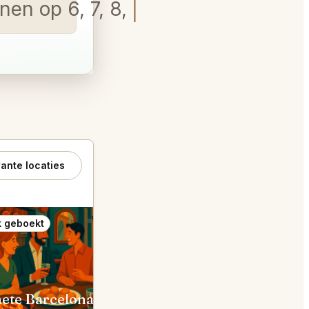
nen op 6, 7, 8, 9 augustus.
ante locaties
 geboekt
Ook geboekt
ete Barcelona
Bar-Terraza Ayre Rosellón B