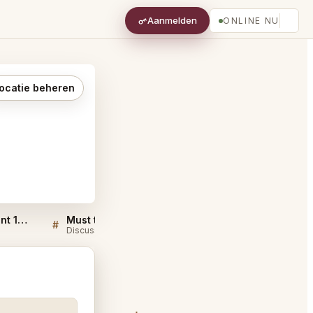
Aanmelden
ONLINE NU
ocatie beheren
Sellers QA for Restaurant 1869 L'Escala
Must try dishes at Restaurant 1869 L'Escala
#
#
Discussie
Discussie