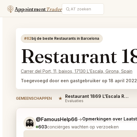
Appointment
Trader
#62
bij de beste Restaurants in Barcelona
Restaurant 1
Carrer del Port, 11, baixos, 17130 L'Escala, Girona, Spain
Toegevoegd door een gastgebruiker op 18 april 2022
Restaurant 1869 L'Escala Reviews
★
GEMEENSCHAPPEN
Evaluaties
Vertel me wat je wilt.
@FamousHelp66
→
Opmerkingen over Laats
👻
603
conciërges wachten op verzoeken