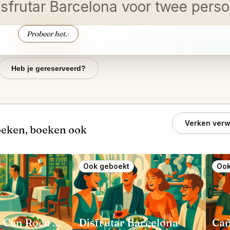
Disfrutar Barcelona voor twee perso
Probeer het.
↑
Heb je gereserveerd?
Verken verw
oeken, boeken ook
Ook geboekt
Ook
El Celler de Can Roca Girona
Disfrutar Barcelona
Cañ