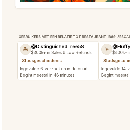
GEBRUIKERS MET EEN RELATIE TOT RESTAURANT 1869 L'ESCA
@DistinguishedTree58
@Fluff
🏝️
🦩
$300k+ in Sales & Low Refunds
$400k+ i
Stadsgeschiedenis
Stadsgeschi
Ingevulde 6-verzoeken in de buurt
Ingevulde 14-v
Begint meestal in 46 minutes
Begint meestal