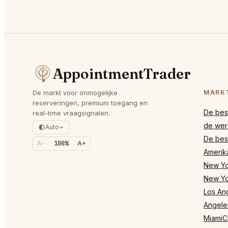
AppointmentTrader
De markt voor onmogelijke
MARK
reserveringen, premium toegang en
De best
real-time vraagsignalen.
de wer
Auto
De best
A-
100%
A+
Amerik
New Yor
New Yo
Los Ang
Angele
MiamiCi