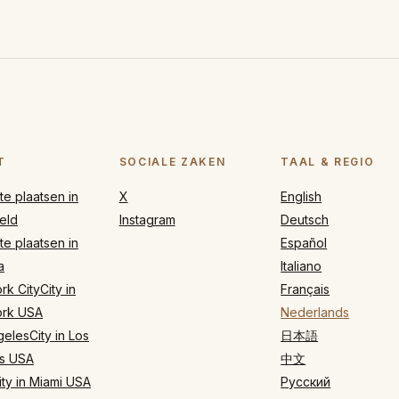
T
SOCIALE ZAKEN
TAAL & REGIO
e plaatsen in
X
English
eld
Instagram
Deutsch
e plaatsen in
Español
a
Italiano
k CityCity in
Français
rk USA
Nederlands
elesCity in Los
日本語
s USA
中文
ty in Miami USA
Русский