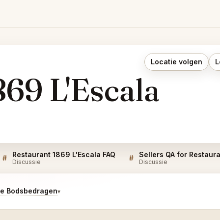
Locatie volgen
L
869 L'Escala
Restaurant 1869 L'Escala FAQ
#
#
Discussie
Discussie
te Bodsbedragen
▾