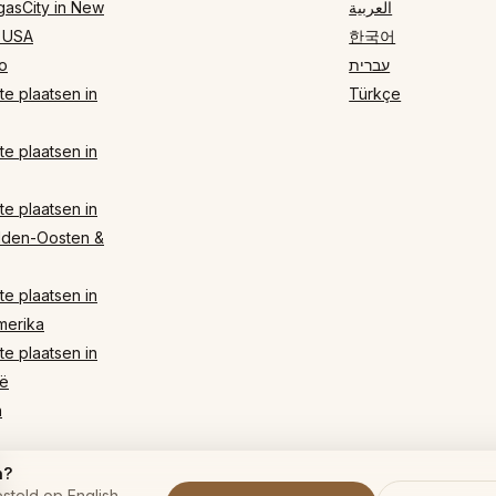
gasCity in New
العربية
 USA
한국어
o
עברית
e plaatsen in
Türkçe
e plaatsen in
e plaatsen in
dden-Oosten &
e plaatsen in
merika
e plaatsen in
ë
n
n?
steld op English.