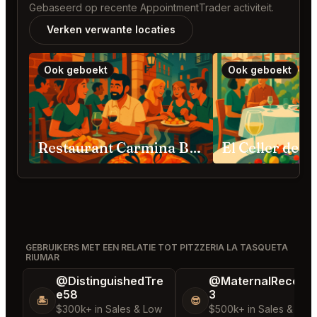
Gebaseerd op recente AppointmentTrader activiteit.
Verken verwante locaties
Ook geboekt
Ook geboekt
Restaurant Carmina Barcelona
GEBRUIKERS MET EEN RELATIE TOT PITZZERIA LA TASQUETA
RIUMAR
@DistinguishedTre
@MaternalRecord
e58
3
🏝️
😎
$300k+ in Sales & Low
$500k+ in Sales & Low