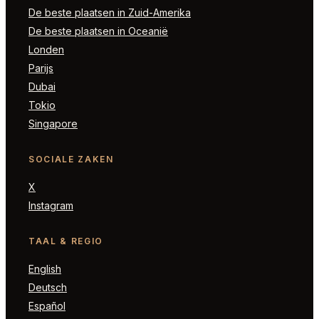
De beste plaatsen in Zuid-Amerika
De beste plaatsen in Oceanië
Londen
Parijs
Dubai
Tokio
Singapore
SOCIALE ZAKEN
X
Instagram
TAAL & REGIO
English
Deutsch
Español