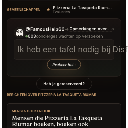
Pitzzeria La Tasqueta Riumar Reviews
★
#
GEMEENSCHAPPEN
Evaluaties
Vertel me wat je wilt.
@FamousHelp66
→
Opmerkingen over Laatste 
▾
👻
603
conciërges wachten op verzoeken
Ik heb een tafel nodig bij Di
Probeer het.
↑
Heb je gereserveerd?
BERICHTEN OVER PITZZERIA LA TASQUETA RIUMAR
MENSEN BOEKEN OOK
Mensen die Pitzzeria La Tasqueta
Riumar boeken, boeken ook