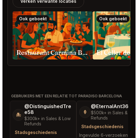
Verken verwante locaties
Ook geboekt
Ook geboekt
Restaurant Carmina Barcelona
GEBRUIKERS MET EEN RELATIE TOT PARADISO BARCELONA
@DistinguishedTre
@EternalAnt36
e58
🍦
$500k+ in Sales & Low
🏝️
Refunds
$300k+ in Sales & Low
Refunds
Stadsgeschiedenis
Stadsgeschiedenis
Ingevulde 6-verzoeken in d