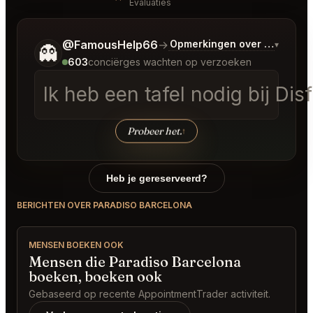
Evaluaties
Vertel me wat je wilt.
@FamousHelp66
→
Opmerkingen over Laatste 
▾
👻
603
conciërges wachten op verzoeken
Ik heb een tafel nodig bij Di
Probeer het.
↑
Heb je gereserveerd?
BERICHTEN OVER PARADISO BARCELONA
MENSEN BOEKEN OOK
Mensen die Paradiso Barcelona
boeken, boeken ook
Gebaseerd op recente AppointmentTrader activiteit.