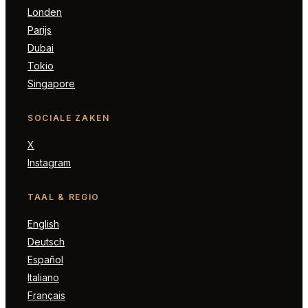
Londen
Parijs
Dubai
Tokio
Singapore
SOCIALE ZAKEN
X
Instagram
TAAL & REGIO
English
Deutsch
Español
Italiano
Français