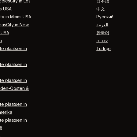
elesCity in Los
日本語
s USA
中文
ty in Miami USA
Русский
gasCity in New
العربية
 USA
한국어
o
עברית
e plaatsen in
Türkçe
e plaatsen in
e plaatsen in
dden-Oosten &
e plaatsen in
merika
e plaatsen in
ë
n