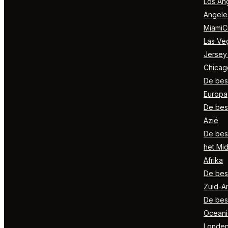
Los Ang
Angele
MiamiCi
Las Ve
Jersey
Chicag
De best
Europa
De best
Azië
De best
het Mi
Afrika
De best
Zuid-A
De best
Oceani
Londe