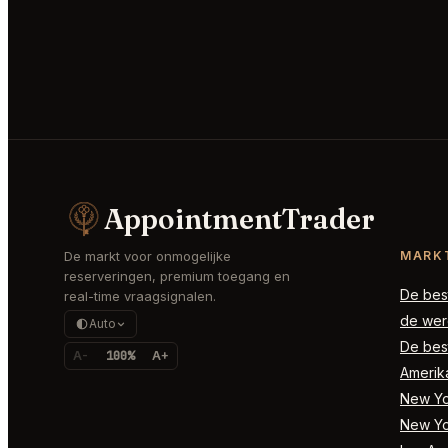
AppointmentTrader
De markt voor onmogelijke
MARK
reserveringen, premium toegang en
De best
real-time vraagsignalen.
de wer
Auto
De best
A-
100%
A+
Amerik
New Yor
New Yo