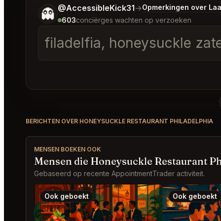
Vertel me wat je wilt.
@AccessibleKick31
→
Opmerkingen over Laa
👻
603
conciërges wachten op verzoeken
filadelfia, honeysuckle zate
BERICHTEN OVER HONEYSUCKLE RESTAURANT PHILADELPHIA
MENSEN BOEKEN OOK
Mensen die Honeysuckle Restaurant Ph
Gebaseerd op recente AppointmentTrader activiteit.
Ook geboekt
Ook geboekt