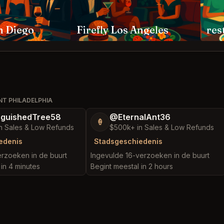
n Diego
Firefly Los Angeles
res
NT PHILADELPHIA
nguishedTree58
@EternalAnt36
🍦
n Sales & Low Refunds
$500k+ in Sales & Low Refunds
edenis
Stadsgeschiedenis
rzoeken in de buurt
Ingevulde 16-verzoeken in de buurt
 in 4 minutes
Begint meestal in 2 hours