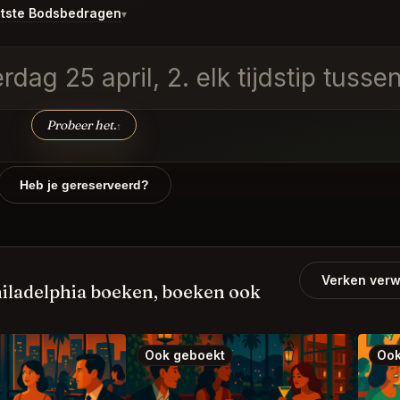
tste Bodsbedragen
▾
rdag 25 april, 2. elk tijdstip tuss
Probeer het.
↑
Heb je gereserveerd?
Verken verw
iladelphia boeken, boeken ook
Ook geboekt
Ook