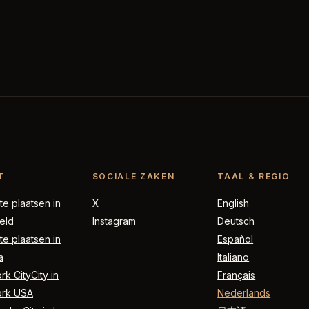
T
SOCIALE ZAKEN
TAAL & REGIO
e plaatsen in
X
English
eld
Instagram
Deutsch
e plaatsen in
Español
a
Italiano
k CityCity in
Français
rk USA
Nederlands