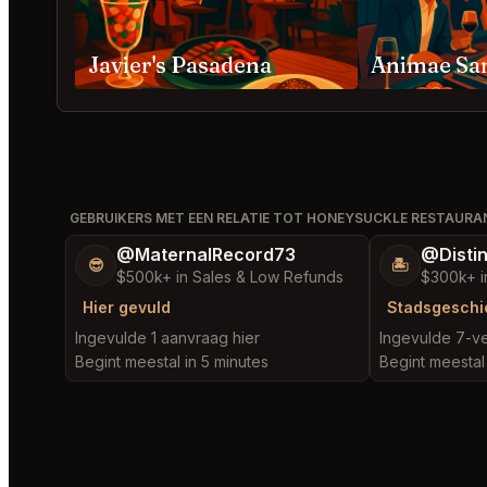
Javier's Pasadena
Animae Sa
GEBRUIKERS MET EEN RELATIE TOT HONEYSUCKLE RESTAURA
@MaternalRecord73
@Disti
😎
🏝️
$500k+ in Sales & Low Refunds
$300k+ i
Hier gevuld
Stadsgeschi
Ingevulde 1 aanvraag hier
Ingevulde 7-ve
Begint meestal in 5 minutes
Begint meestal