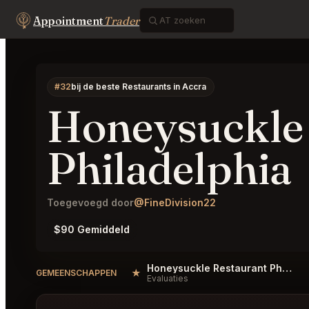
Appointment
Trader
#32
bij de beste Restaurants in Accra
Honeysuckle
Philadelphia
Toegevoegd door
@FineDivision22
$90 Gemiddeld
Honeysuckle Restaurant Philadelphia Reviews
★
GEMEENSCHAPPEN
Evaluaties