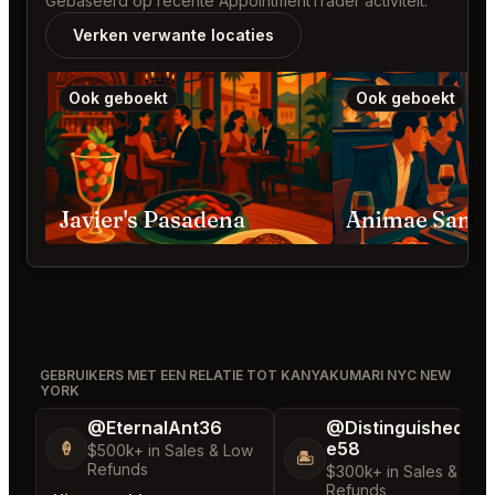
Gebaseerd op recente AppointmentTrader activiteit.
Verken verwante locaties
Ook geboekt
Ook geboekt
Javier's Pasadena
Animae San D
GEBRUIKERS MET EEN RELATIE TOT KANYAKUMARI NYC NEW
YORK
@EternalAnt36
@DistinguishedTre
e58
🍦
$500k+ in Sales & Low
🏝️
Refunds
$300k+ in Sales & Low
Refunds