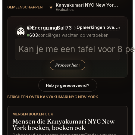
Kanyakumari NYC New York Reviews
★
#
GEMEENSCHAPPEN
Evaluaties
Vertel me wat je wilt.
@EnergizingBall73
→
Opmerkingen over Laatste
▾
👻
603
conciërges wachten op verzoeken
Kan je me een tafel voor 8 
Probeer het.
↑
Heb je gereserveerd?
BERICHTEN OVER KANYAKUMARI NYC NEW YORK
MENSEN BOEKEN OOK
Mensen die Kanyakumari NYC New
York boeken, boeken ook