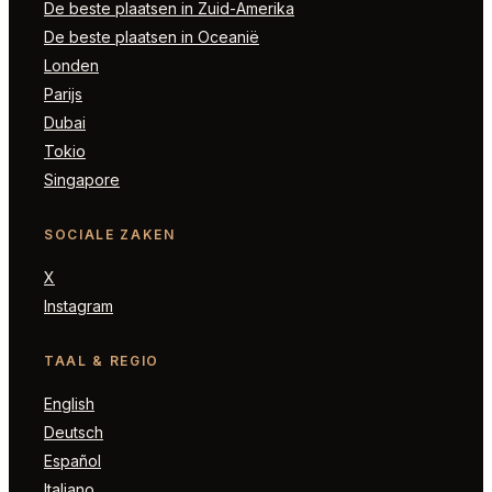
De beste plaatsen in Zuid-Amerika
De beste plaatsen in Oceanië
Londen
Parijs
Dubai
Tokio
Singapore
SOCIALE ZAKEN
X
Instagram
TAAL & REGIO
English
Deutsch
Español
Italiano