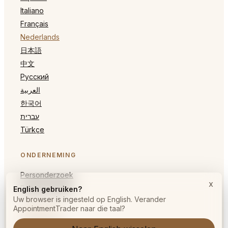
Italiano
Français
Nederlands
日本語
中文
Русский
العربية
한국어
עברית
Türkçe
ONDERNEMING
Personderzoek
x
Partner worden
English gebruiken?
Uw browser is ingesteld op English. Verander
AppointmentTrader naar die taal?
JURIDISCH