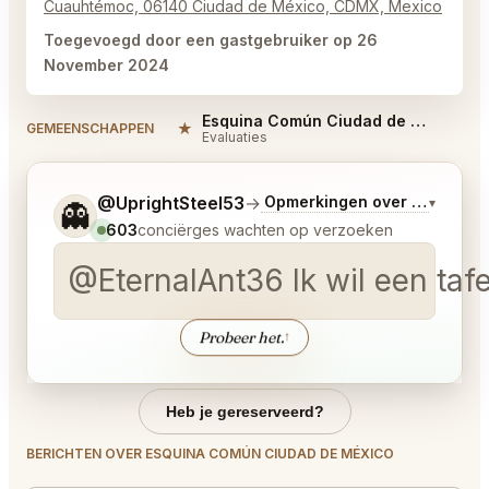
Cuauhtémoc, 06140 Ciudad de México, CDMX, Mexico
Toegevoegd door een gastgebruiker op 26
November 2024
Esquina Común Ciudad de México Reviews
★
#
GEMEENSCHAPPEN
Evaluaties
Vertel me wat je wilt.
@UprightSteel53
→
Opmerkingen over Laatste 
▾
👻
603
conciërges wachten op verzoeken
@EternalAnt36 Ik wil een tafe
Probeer het.
↑
Heb je gereserveerd?
BERICHTEN OVER ESQUINA COMÚN CIUDAD DE MÉXICO