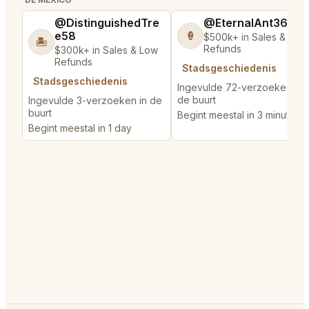
@DistinguishedTre
@EternalAnt36
e58
🍦
$500k+ in Sales & Low
🏝️
Refunds
$300k+ in Sales & Low
Refunds
Stadsgeschiedenis
Stadsgeschiedenis
Ingevulde 72-verzoeken in
de buurt
Ingevulde 3-verzoeken in de
buurt
Begint meestal in 3 minutes
Begint meestal in 1 day